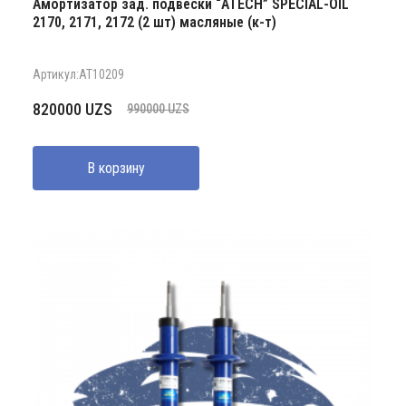
Амортизатор зад. подвески “ATECH” SPECIAL-OIL
2170, 2171, 2172 (2 шт) масляные (к-т)
Артикул:AT10209
Первоначальная
Текущая
820000
UZS
990000
UZS
цена
цена:
составляла
820000 UZS.
В корзину
990000 UZS.