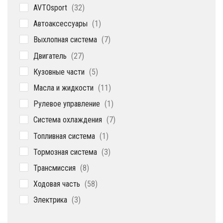
32
AVTOsport
32
товара
1
Автоаксессуары
1
товар
7
Выхлопная система
7
товаров
27
Двигатель
27
товаров
5
Кузовные части
5
товаров
11
Масла и жидкости
11
товаров
1
Рулевое управление
1
товар
7
Система охлаждения
7
товаров
1
Топливная система
1
товар
3
Тормозная система
3
товара
8
Трансмиссия
8
товаров
58
Ходовая часть
58
товаров
3
Электрика
3
товара