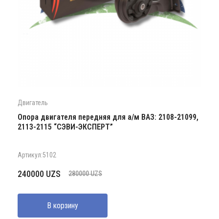
Двигатель
Опора двигателя передняя для а/м ВАЗ: 2108-21099,
2113-2115 “СЭВИ-ЭКСПЕРТ”
Артикул:5102
Первоначальная
Текущая
240000
UZS
280000
UZS
цена
цена:
составляла
240000 UZS.
В корзину
280000 UZS.