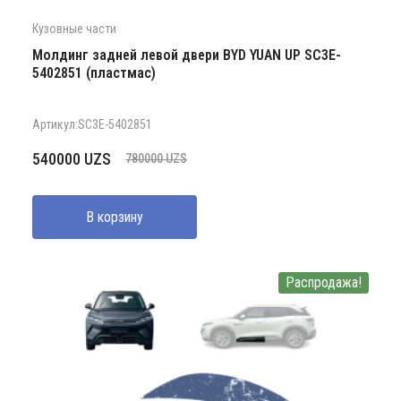
Кузовные части
Молдинг задней левой двери BYD YUAN UP SC3E-
5402851 (пластмас)
Артикул:SC3E-5402851
Первоначальная
Текущая
540000
UZS
780000
UZS
цена
цена:
составляла
540000 UZS.
В корзину
780000 UZS.
Распродажа!