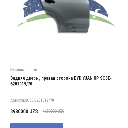
Кузовные части
Задняя дверь , правая сторона BYD YUAN UP SC3E-
6201019/70
Артикул:SC3E-6201019/70
Первоначальная
Текущая
3980000
UZS
4650000
UZS
цена
цена:
составляла
3980000 UZS.