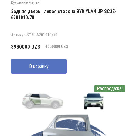
Кузовные части
Задняя дверь , левая сторона BYD YUAN UP SC3E-
6201010/70
Артикул:SC3E-6201010/70
Первоначальная
Текущая
3980000
UZS
4650000
UZS
цена
цена:
составляла
3980000 UZS.
В корзину
4650000 UZS.
Распродажа!