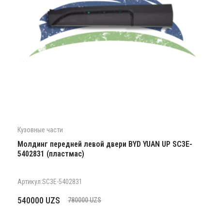
Кузовные части
Молдинг передней левой двери BYD YUAN UP SC3E-
5402831 (пластмас)
Артикул:SC3E-5402831
Первоначальная
Текущая
540000
UZS
780000
UZS
цена
цена: