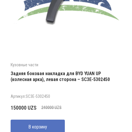
Кузовные части
Задняя боковая накладка для BYD YUAN UP
(колесная арка), левая сторона – SC3E-5302450
Артикул:SC3E-5302450
Первоначальная
Текущая
150000
UZS
240000
UZS
цена
цена:
составляла
150000 UZS.
В корзину
240000 UZS.