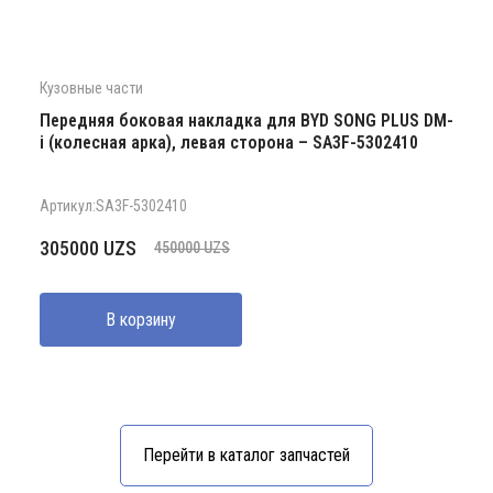
Кузовные части
Передняя боковая накладка для BYD SONG PLUS DM-
i (колесная арка), левая сторона – SA3F-5302410
Артикул:SA3F-5302410
Первоначальная
Текущая
305000
UZS
450000
UZS
цена
цена:
составляла
305000 UZS.
В корзину
450000 UZS.
Перейти в каталог запчастей