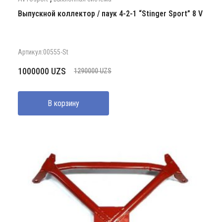
Выпускной коллектор / паук 4-2-1 “Stinger Sport” 8 V
Артикул:00555-St
Первоначальная
Текущая
1000000
UZS
1290000
UZS
цена
цена:
составляла
1000000 UZS.
В корзину
1290000 UZS.