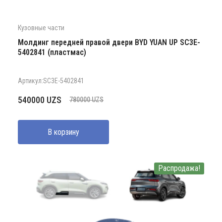
Кузовные части
Молдинг передней правой двери BYD YUAN UP SC3E-
5402841 (пластмас)
Артикул:SC3E-5402841
Первоначальная
Текущая
540000
UZS
780000
UZS
цена
цена:
составляла
540000 UZS.
В корзину
780000 UZS.
Распродажа!