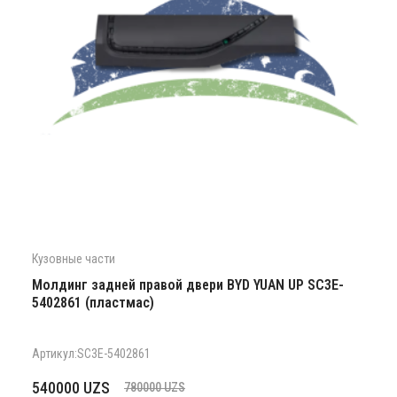
Кузовные части
Молдинг задней правой двери BYD YUAN UP SC3E-
5402861 (пластмас)
Артикул:SC3E-5402861
Первоначальная
Текущая
540000
UZS
780000
UZS