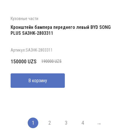
Кузовные части
Кронштейн бампера переднего левый BYD SONG
PLUS SA3HK-2803311
Артикул:SA3HK-2803311
Первоначальная
Текущая
150000
UZS
190000
UZS
цена
цена:
составляла
150000 UZS.
В корзину
190000 UZS.
1
2
3
4
→