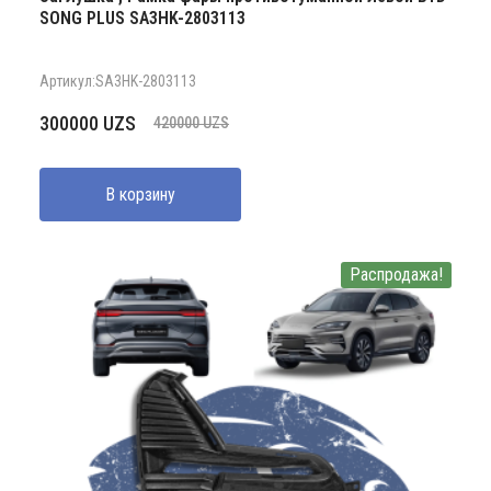
SONG PLUS SA3HK-2803113
Артикул:SA3HK-2803113
Первоначальная
Текущая
300000
UZS
420000
UZS
цена
цена:
составляла
300000 UZS.
В корзину
420000 UZS.
Распродажа!