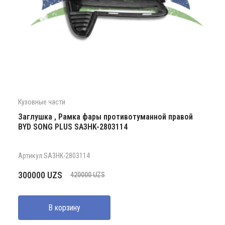
Кузовные части
Заглушка , Рамка фары противотуманной правой
BYD SONG PLUS SA3HK-2803114
Артикул:SA3HK-2803114
Первоначальная
Текущая
300000
UZS
420000
UZS
цена
цена:
составляла
300000 UZS.
В корзину
420000 UZS.