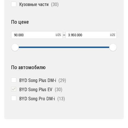
30
Кузовные части
30
товаров
По цене
–
UZS
UZS
По автомобилю
29
BYD Song Plus DM-i
29
товаров
30
BYD Song Plus EV
30
товаров
13
BYD Song Pro DM-i
13
товаров