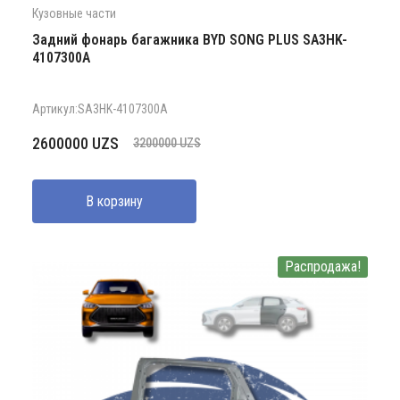
Кузовные части
Задний фонарь багажника BYD SONG PLUS SA3HK-
4107300A
Артикул:SA3HK-4107300A
Первоначальная
Текущая
2600000
UZS
3200000
UZS
цена
цена:
составляла
2600000 UZS.
В корзину
3200000 UZS.
Распродажа!