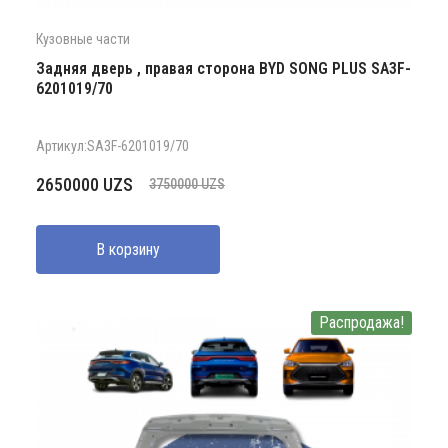
Кузовные части
Задняя дверь , правая сторона BYD SONG PLUS SA3F-
6201019/70
Артикул:SA3F-6201019/70
Первоначальная
Текущая
2650000
UZS
3750000
UZS
цена
цена:
составляла
2650000 UZS.
В корзину
3750000 UZS.
Распродажа!