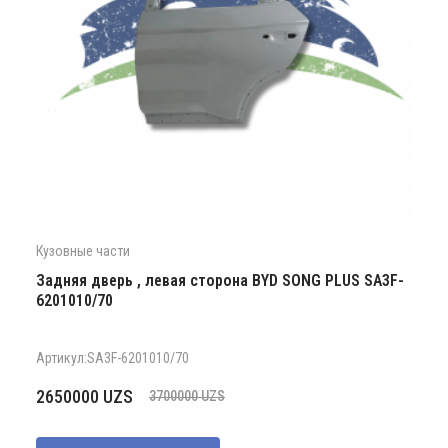
Кузовные части
Задняя дверь , левая сторона BYD SONG PLUS SA3F-
6201010/70
Артикул:SA3F-6201010/70
Первоначальная
Текущая
2650000
UZS
3700000
UZS
цена
цена:
составляла
2650000 UZS.