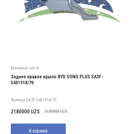
Кузовные части
Заднее правое крыло BYD SONG PLUS SA3F-
5401918/70
Артикул:SA3F-5401918/70
Первоначальная
Текущая
2180000
UZS
3100000
UZS
цена
цена:
составляла
2180000 UZS.
В корзину
3100000 UZS.