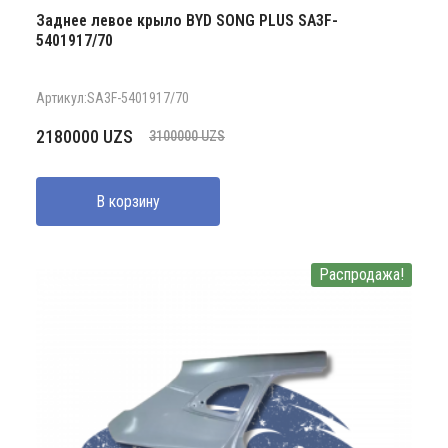
Заднее левое крыло BYD SONG PLUS SA3F-
5401917/70
Артикул:SA3F-5401917/70
Первоначальная
Текущая
2180000
UZS
3100000
UZS
цена
цена:
составляла
2180000 UZS.
В корзину
3100000 UZS.
Распродажа!