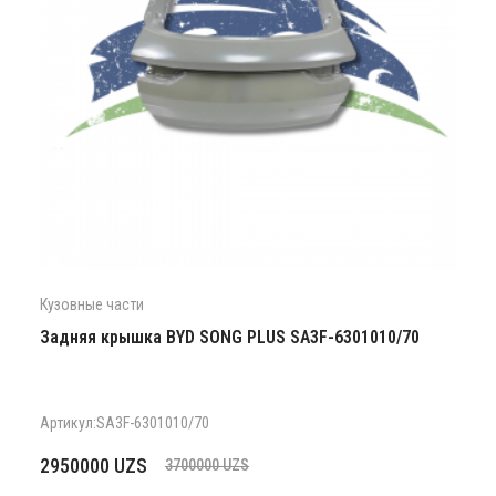
Кузовные части
Задняя крышка BYD SONG PLUS SA3F-6301010/70
Артикул:SA3F-6301010/70
Первоначальная
Текущая
2950000
UZS
3700000
UZS
цена
цена: