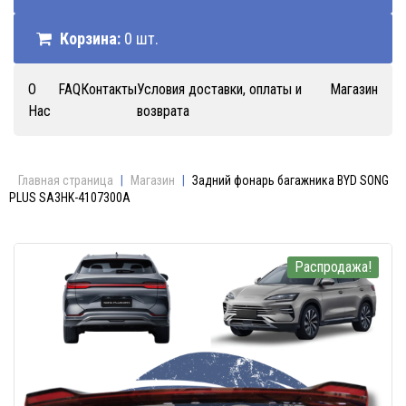
Корзина:
0 шт.
О
FAQ
Контакты
Условия доставки, оплаты и
Магазин
Нас
возврата
Главная страница
|
Магазин
|
Задний фонарь багажника BYD SONG
PLUS SA3HK-4107300A
Распродажа!