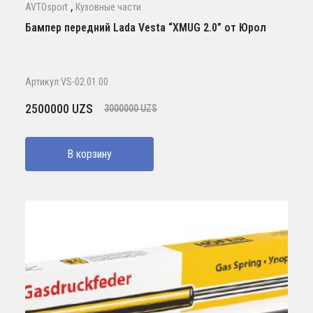
,
AVTOsport
Кузовные части
Бампер передний Lada Vesta “XMUG 2.0” от Юрол
Артикул:VS-02.01.00
Первоначальная
Текущая
2500000
UZS
3000000
UZS
цена
цена:
составляла
2500000 UZS.
В корзину
3000000 UZS.