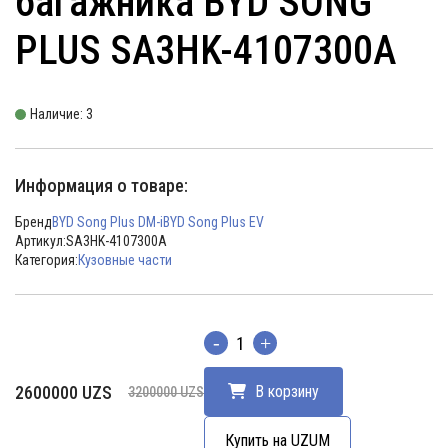
багажника BYD SONG
PLUS SA3HK-4107300A
Наличие: 3
Информация о товаре:
Бренд
BYD Song Plus DM-i
BYD Song Plus EV
Артикул:
SA3HK-4107300A
Категория:
Кузовные части
Количество
Первоначальная
Текущая
2600000
UZS
В корзину
3200000
UZS
цена
цена:
составляла
2600000 UZS.
Купить на UZUM