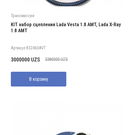
Трансмиссия
KIT набор сцепления Lada Vesta 1.8 AMT, Lada X-Ray
1.8 АМТ
Артикул:832460AVT
Первоначальная
Текущая
3000000
UZS
3380000
UZS
цена
цена:
составляла
3000000 UZS.
В корзину
3380000 UZS.