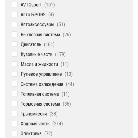
101
AVTOsport
101
товар
4
Авто БРОНЯ
4
товара
51
Автоаксессуары
51
товар
26
Выхлопная система
26
товаров
161
Двигатель
161
товар
179
Кузовные части
179
товаров
11
Масла и жидкости
11
товаров
13
Рулевое управление
13
товаров
44
Система охлаждения
44
товара
11
Топливная система
11
товаров
36
Тормозная система
36
товаров
38
Трансмиссия
38
товаров
214
Ходовая часть
214
товаров
72
Электрика
72