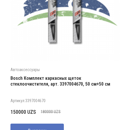
Автоаксессуары
Bosch Комплект каркасных щеток
стеклоочистителя, арт. 3397004670, 50 см+50 см
Артикул:3397004670
Первоначальная
Текущая
150000
UZS
180000
UZS
цена
цена:
составляла
150000 UZS.