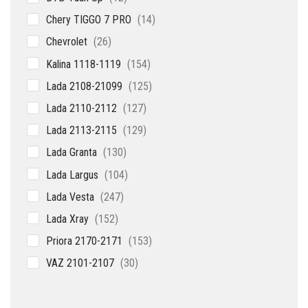
товаров
14
Chery TIGGO 7 PRO
14
товаров
26
Chevrolet
26
товаров
154
Kalina 1118-1119
154
товара
125
Lada 2108-21099
125
товаров
127
Lada 2110-2112
127
товаров
129
Lada 2113-2115
129
товаров
130
Lada Granta
130
товаров
104
Lada Largus
104
товара
247
Lada Vesta
247
товаров
152
Lada Xray
152
товара
153
Priora 2170-2171
153
товара
30
VAZ 2101-2107
30
товаров