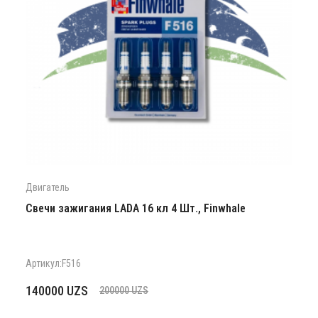
Двигатель
Cвечи зажигания LADA 16 кл 4 Шт., Finwhale
Артикул:F516
Первоначальная
Текущая
140000
UZS
200000
UZS
цена
цена: