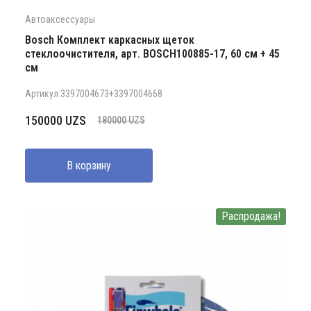
Автоаксессуары
Bosch Комплект каркасных щеток
стеклоочистителя, арт. BOSCH100885-17, 60 см + 45
см
Артикул:3397004673+3397004668
Первоначальная
Текущая
150000
UZS
180000
UZS
цена
цена:
составляла
150000 UZS.
В корзину
180000 UZS.
Распродажа!