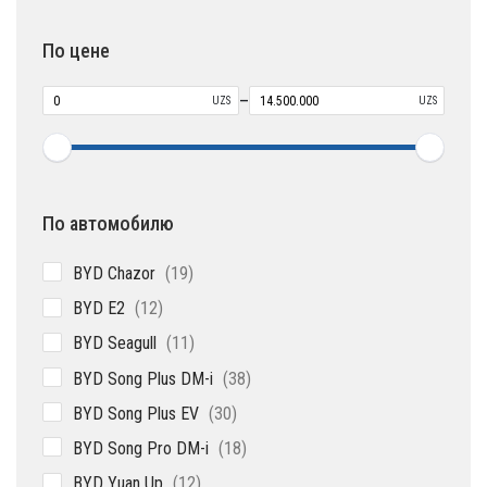
товара
По цене
–
UZS
UZS
По автомобилю
19
BYD Chazor
19
товаров
12
BYD E2
12
товаров
11
BYD Seagull
11
товаров
38
BYD Song Plus DM-i
38
товаров
30
BYD Song Plus EV
30
товаров
18
BYD Song Pro DM-i
18
товаров
12
BYD Yuan Up
12