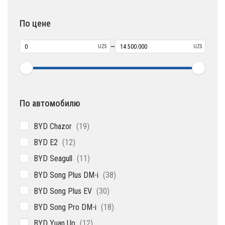
товара
По цене
–
UZS
UZS
По автомобилю
19
BYD Chazor
19
товаров
12
BYD E2
12
товаров
11
BYD Seagull
11
товаров
38
BYD Song Plus DM-i
38
товаров
30
BYD Song Plus EV
30
товаров
18
BYD Song Pro DM-i
18
товаров
12
BYD Yuan Up
12