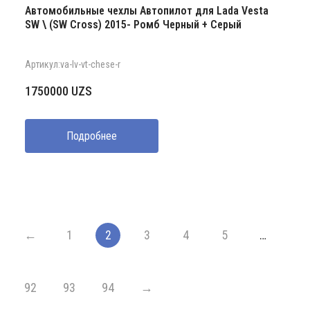
Автомобильные чехлы Автопилот для Lada Vesta
SW \ (SW Cross) 2015- Ромб Черный + Серый
Артикул:va-lv-vt-chese-r
1750000
UZS
Подробнее
←
1
2
3
4
5
…
92
93
94
→