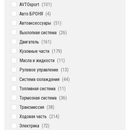
101
AVTOsport
101
товар
4
Авто БРОНЯ
4
товара
51
Автоаксессуары
51
товар
26
Выхлопная система
26
товаров
161
Двигатель
161
товар
179
Кузовные части
179
товаров
11
Масла и жидкости
11
товаров
13
Рулевое управление
13
товаров
44
Система охлаждения
44
товара
11
Топливная система
11
товаров
36
Тормозная система
36
товаров
38
Трансмиссия
38
товаров
214
Ходовая часть
214
товаров
72
Электрика
72