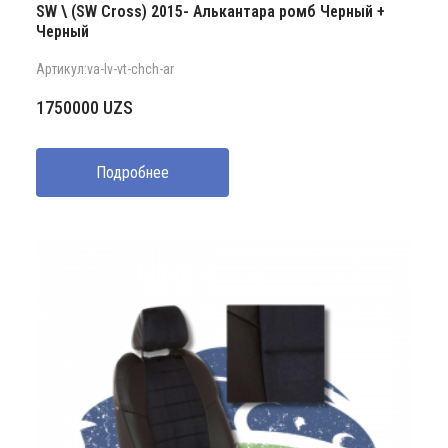
SW \ (SW Cross) 2015- Алькантара ромб Черный +
Черный
Артикул:va-lv-vt-chch-ar
1750000
UZS
Подробнее