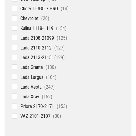
товаров
14
Chery TIGGO 7 PRO
14
товаров
26
Chevrolet
26
товаров
154
Kalina 1118-1119
154
товара
125
Lada 2108-21099
125
товаров
127
Lada 2110-2112
127
товаров
129
Lada 2113-2115
129
товаров
130
Lada Granta
130
товаров
104
Lada Largus
104
товара
247
Lada Vesta
247
товаров
152
Lada Xray
152
товара
153
Priora 2170-2171
153
товара
30
VAZ 2101-2107
30
товаров