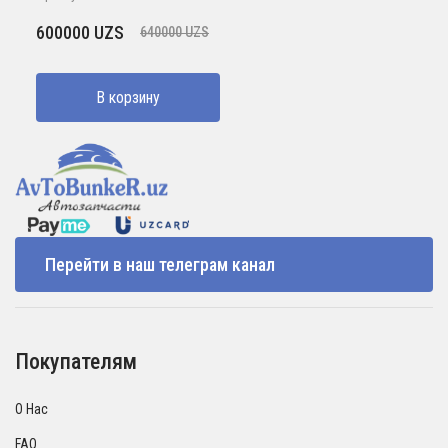
Первоначальная
Текущая
600000
UZS
640000
UZS
цена
цена:
составляла
600000 UZS.
В корзину
640000 UZS.
Перейти в наш телеграм канал
Покупателям
О Нас
FAQ