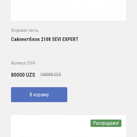
Ходовая часть
Сайлентблок 2108 SEVI EXPERT
Артикул:2304
Первоначальная
Текущая
80000
UZS
100000
UZS
цена
цена:
составляла
80000 UZS.
В корзину
100000 UZS.
Распродажа!