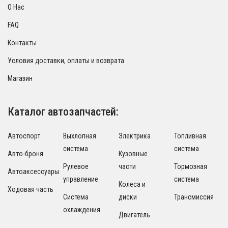
О Нас
FAQ
Контакты
Условия доставки, оплаты и возврата
Магазин
Каталог автозапчастей:
Автоспорт
Выхлопная
Электрика
Топливная
система
система
Авто-броня
Кузовные
Рулевое
части
Тормозная
Автоаксессуары
управление
система
Колеса и
Ходовая часть
Система
диски
Трансмиссия
охлаждения
Двигатель