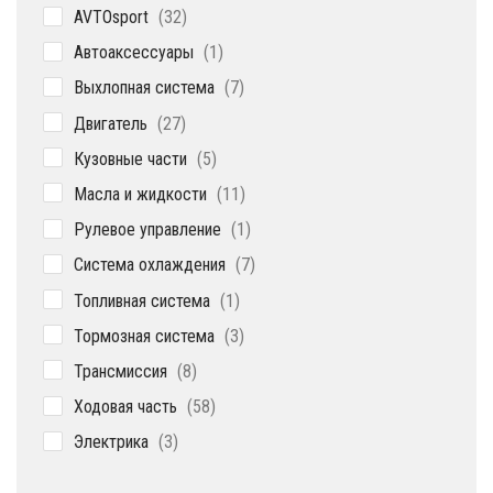
32
AVTOsport
32
товара
1
Автоаксессуары
1
товар
7
Выхлопная система
7
товаров
27
Двигатель
27
товаров
5
Кузовные части
5
товаров
11
Масла и жидкости
11
товаров
1
Рулевое управление
1
товар
7
Система охлаждения
7
товаров
1
Топливная система
1
товар
3
Тормозная система
3
товара
8
Трансмиссия
8
товаров
58
Ходовая часть
58
товаров
3
Электрика
3
товара