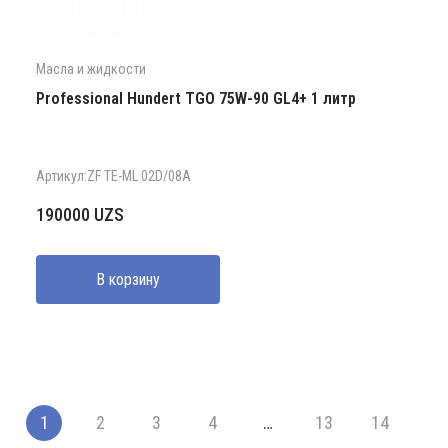
Масла и жидкости
Professional Hundert TGO 75W-90 GL4+ 1 литр
Артикул:ZF TE-ML 02D/08A
190000
UZS
В корзину
1
2
3
4
…
13
14