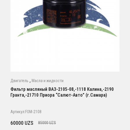
,
Двигатель
Масла и жидкости
Фильтр масляный ВАЗ-2105-08,-1118 Калина,-2190
Гранта,-21710 Приора “Салют-Авто” (г.Самара)
Артикул:FOM-2108
Первоначальная
Текущая
60000
UZS
85000
UZS
цена
цена: