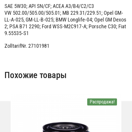
SAE 5W30; API SN/CF; ACEA A3/B4/C2/C3
VW 502.00/505.00/505.01; MB 229.31/229.51; Opel GM-
LL-A-025, GM-LL-B-025; BMW Longlife-04; Opel GM Dexos
2; PSA B71 2290; Ford WSS-M2C917-A; Porsche C30; Fiat
9.55535-S1
Zolltarif­Nr. 27101981
Похожие товары
Распродажа!