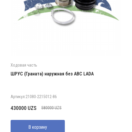
Ходовая часть
ШРУС (Граната) наружная без АВС LADA
Артикул:21080-2215012-86
Первоначальная
Текущая
430000
UZS
580000
UZS
цена
цена:
составляла
430000 UZS.
В корзину
580000 UZS.