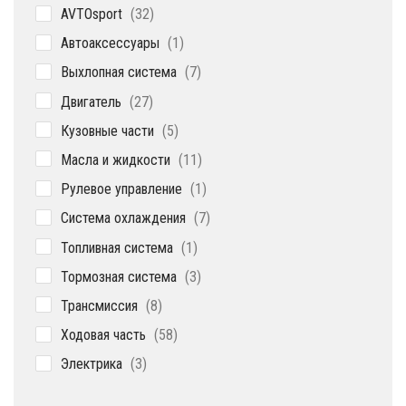
32
AVTOsport
32
товара
1
Автоаксессуары
1
товар
7
Выхлопная система
7
товаров
27
Двигатель
27
товаров
5
Кузовные части
5
товаров
11
Масла и жидкости
11
товаров
1
Рулевое управление
1
товар
7
Система охлаждения
7
товаров
1
Топливная система
1
товар
3
Тормозная система
3
товара
8
Трансмиссия
8
товаров
58
Ходовая часть
58
товаров
3
Электрика
3
товара