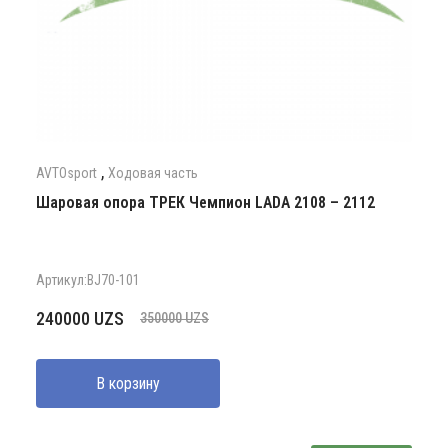
,
AVTOsport
Ходовая часть
Шаровая опора ТРЕК Чемпион LADA 2108 – 2112
Артикул:BJ70-101
Первоначальная
Текущая
240000
UZS
350000
UZS
цена
цена:
составляла
240000 UZS.
В корзину
350000 UZS.