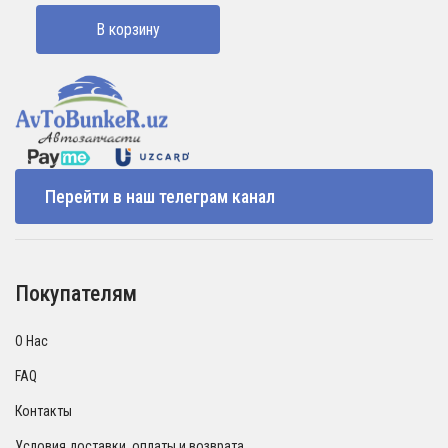
составляла
140000 UZS.
В корзину
170000 UZS.
Перейти в наш телеграм канал
Покупателям
О Нас
FAQ
Контакты
Условия доставки, оплаты и возврата