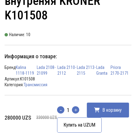
внутреняя KRONER
K101508
Наличие: 10
Информация о товаре:
Бренд
Kalina
Lada 2108-
Lada 2110-
Lada 2113-
Lada
Priora
1118-1119
21099
2112
2115
Granta
2170-2171
Артикул:
K101508
Категория:
Трансмиссия
В корзину
Количество
Первоначальная
Текущая
280000
UZS
330000
UZS
цена
цена:
Купить на UZUM
составляла
280000 UZS.