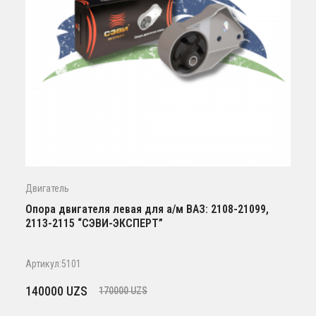
Двигатель
Опора двигателя левая для а/м ВАЗ: 2108-21099,
2113-2115 “СЭВИ-ЭКСПЕРТ”
Артикул:5101
Первоначальная
Текущая
140000
UZS
170000
UZS
цена
цена: