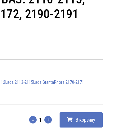
2172, 2190-2191
112
Lada 2113-2115
Lada Granta
Priora 2170-2171
В корзину
Количество