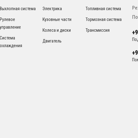
Ре
Выхлопная система
Электрика
Топливная система
По
Рулевое
Кузовные части
Тормозная система
управление
Колеса и диски
Трансмиссия
+
Система
По
Двигатель
охлаждения
+
По