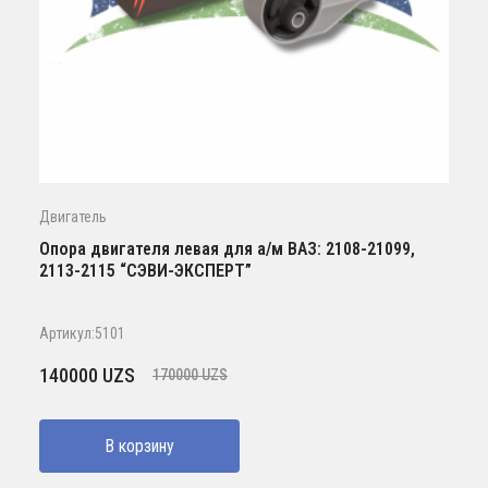
Двигатель
Опора двигателя левая для а/м ВАЗ: 2108-21099,
2113-2115 “СЭВИ-ЭКСПЕРТ”
Артикул:5101
Первоначальная
Текущая
140000
UZS
170000
UZS
цена
цена:
составляла
140000 UZS.
В корзину
170000 UZS.