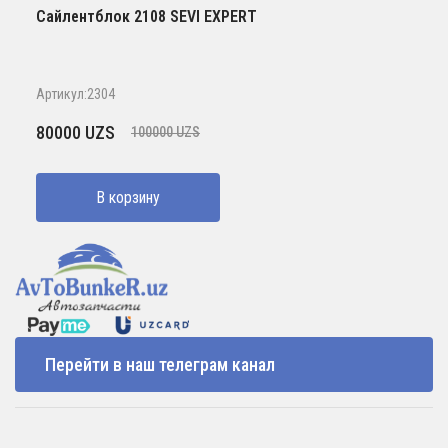
Сайлентблок 2108 SEVI EXPERT
Артикул:2304
Первоначальная
Текущая
80000
UZS
100000
UZS
цена
цена:
составляла
80000 UZS.
В корзину
100000 UZS.
Перейти в наш телеграм канал