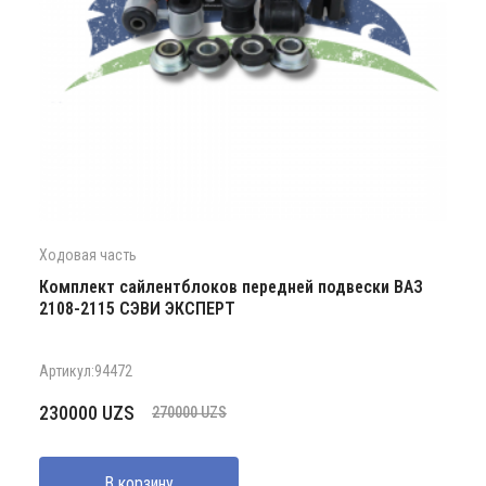
Ходовая часть
Комплект сайлентблоков передней подвески ВАЗ
2108-2115 СЭВИ ЭКСПЕРТ
Артикул:94472
Первоначальная
Текущая
230000
UZS
270000
UZS
цена
цена:
составляла
230000 UZS.
В корзину