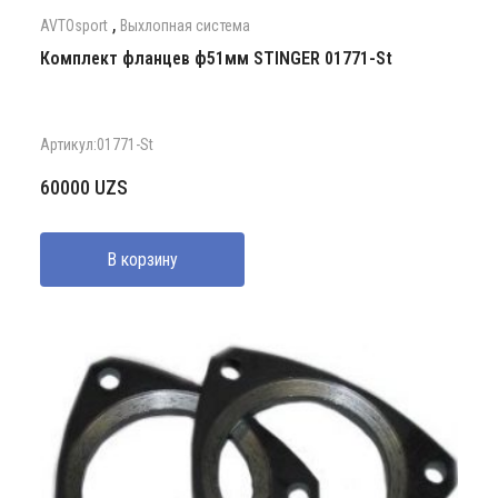
,
AVTOsport
Выхлопная система
Комплект фланцев ф51мм STINGER 01771-St
Артикул:01771-St
60000
UZS
В корзину