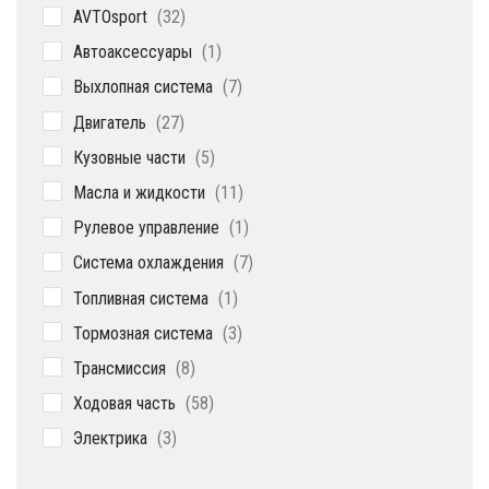
32
AVTOsport
32
товара
1
Автоаксессуары
1
товар
7
Выхлопная система
7
товаров
27
Двигатель
27
товаров
5
Кузовные части
5
товаров
11
Масла и жидкости
11
товаров
1
Рулевое управление
1
товар
7
Система охлаждения
7
товаров
1
Топливная система
1
товар
3
Тормозная система
3
товара
8
Трансмиссия
8
товаров
58
Ходовая часть
58
товаров
3
Электрика
3
товара