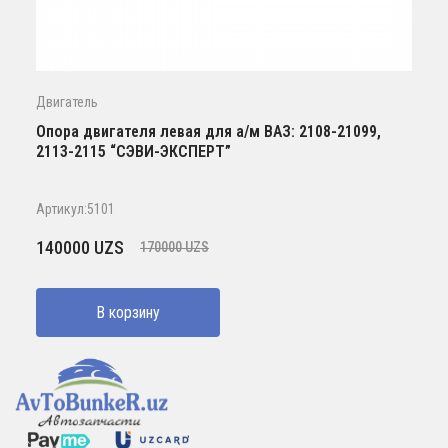
Двигатель
Опора двигателя левая для а/м ВАЗ: 2108-21099,
2113-2115 “СЭВИ-ЭКСПЕРТ”
Артикул:5101
Первоначальная
Текущая
140000
UZS
170000
UZS
цена
цена:
составляла
140000 UZS.
В корзину
170000 UZS.