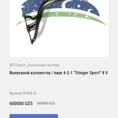
,
AVTOsport
Выхлопная система
Выпускной коллектор / паук 4-2-1 “Stinger Sport” 8 V
Артикул:00468-St
Первоначальная
Текущая
600000
UZS
650000
UZS
цена
цена:
составляла
600000 UZS.