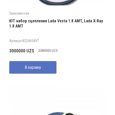
Трансмиссия
KIT набор сцепления Lada Vesta 1.8 AMT, Lada X-Ray
1.8 АМТ
Артикул:832460AVT
Первоначальная
Текущая
3000000
UZS
3380000
UZS
цена
цена:
составляла
3000000 UZS.
В корзину
3380000 UZS.