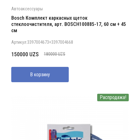
Автоаксессуары
Bosch Комплект каркасных щеток
стеклоочистителя, арт. BOSCH100885-17, 60 см + 45
см
Артикул:3397004673+3397004668
Первоначальная
Текущая
150000
UZS
180000
UZS
цена
цена:
составляла
150000 UZS.
В корзину
180000 UZS.
Распродажа!