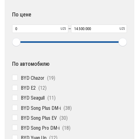
товара
По цене
–
UZS
UZS
По автомобилю
19
BYD Chazor
19
товаров
12
BYD E2
12
товаров
11
BYD Seagull
11
товаров
38
BYD Song Plus DM-i
38
товаров
30
BYD Song Plus EV
30
товаров
18
BYD Song Pro DM-i
18
товаров
12
BYD Yuan Up
12