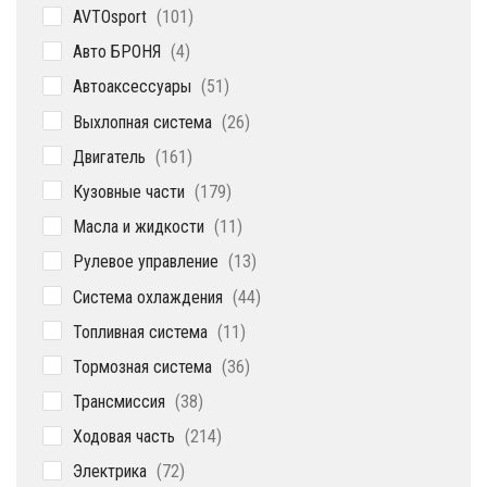
101
AVTOsport
101
товар
4
Авто БРОНЯ
4
товара
51
Автоаксессуары
51
товар
26
Выхлопная система
26
товаров
161
Двигатель
161
товар
179
Кузовные части
179
товаров
11
Масла и жидкости
11
товаров
13
Рулевое управление
13
товаров
44
Система охлаждения
44
товара
11
Топливная система
11
товаров
36
Тормозная система
36
товаров
38
Трансмиссия
38
товаров
214
Ходовая часть
214
товаров
72
Электрика
72