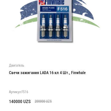
Двигатель
Cвечи зажигания LADA 16 кл 4 Шт., Finwhale
Артикул:F516
Первоначальная
Текущая
140000
UZS
200000
UZS
цена
цена: