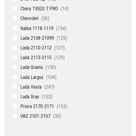
товаров
14
Chery TIGGO 7 PRO
14
товаров
26
Chevrolet
26
товаров
154
Kalina 1118-1119
154
товара
125
Lada 2108-21099
125
товаров
127
Lada 2110-2112
127
товаров
129
Lada 2113-2115
129
товаров
130
Lada Granta
130
товаров
104
Lada Largus
104
товара
247
Lada Vesta
247
товаров
152
Lada Xray
152
товара
153
Priora 2170-2171
153
товара
30
VAZ 2101-2107
30
товаров