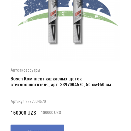
Автоаксессуары
Bosch Комплект каркасных щеток
стеклоочистителя, арт. 3397004670, 50 см+50 см
Артикул:3397004670
Первоначальная
Текущая
150000
UZS
180000
UZS
цена
цена:
составляла
150000 UZS.