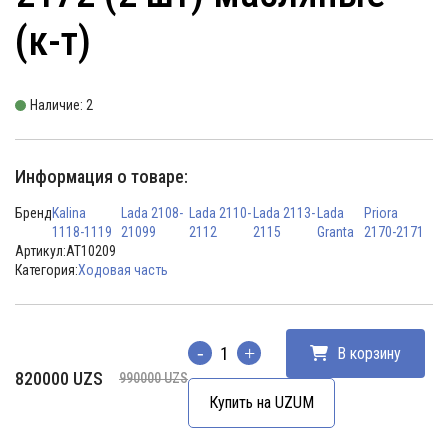
(к-т)
Наличие: 2
Информация о товаре:
Бренд
Kalina
Lada 2108-
Lada 2110-
Lada 2113-
Lada
Priora
1118-1119
21099
2112
2115
Granta
2170-2171
Артикул:
AT10209
Категория:
Ходовая часть
В корзину
Количество
Первоначальная
Текущая
820000
UZS
990000
UZS
цена
цена:
Купить на UZUM
составляла
820000 UZS.
990000 UZS.