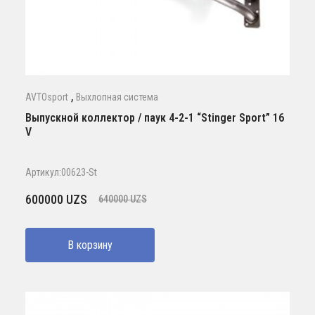
,
AVTOsport
Выхлопная система
Выпускной коллектор / паук 4-2-1 “Stinger Sport” 16
V
Артикул:00623-St
Первоначальная
Текущая
600000
UZS
640000
UZS
цена
цена:
составляла
600000 UZS.
В корзину
640000 UZS.