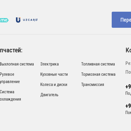
Пере
пчастей:
К
Ре
Выхлопная система
Электрика
Топливная система
По
Рулевое
Кузовные части
Тормозная система
управление
Колеса и диски
Трансмиссия
+
Система
По
Двигатель
охлаждения
+
По