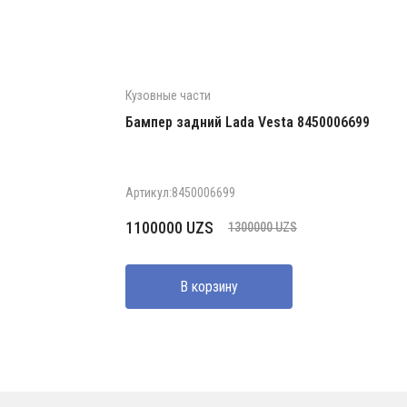
Кузовные части
Бампер задний Lada Vesta 8450006699
Артикул:8450006699
Первоначальная
Текущая
1100000
UZS
1300000
UZS
цена
цена:
составляла
1100000 UZS.
В корзину
1300000 UZS.