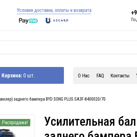
Условия доставки, оплаты и возврата
+
По
Корзина:
0 шт.
О Нас
FAQ
Контакты
швелер) заднего бампера BYD SONG PLUS SA3F-8400020/70
Усилительная бал
Распродажа!
заднего бампера