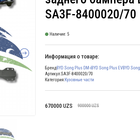
SA3F-8400020/70
Наличие: 5
Информация о товаре:
Бренд
BYD Song Plus DM-i
BYD Song Plus EV
BYD Song
Артикул:
SA3F-8400020/70
Категория:
Кузовные части
Первоначальная
Текущая
670000
UZS
900000
UZS
цена
цена:
составляла
670000 UZS.
900000 UZS.