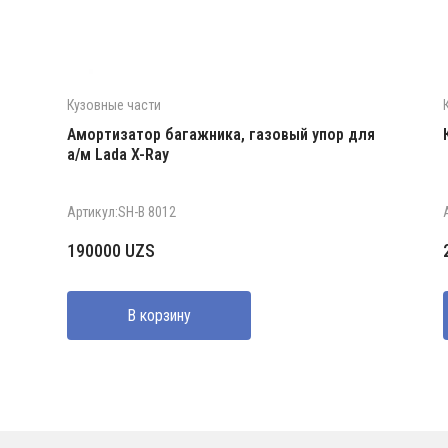
Кузовные части
Амортизатор багажника, газовый упор для
а/м Lada X-Ray
Артикул:SH-B 8012
190000
UZS
В корзину