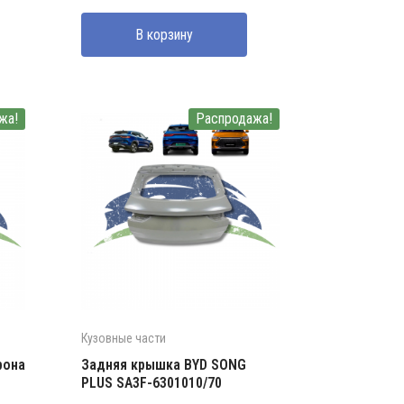
составляла
3300000 UZS.
В корзину
4500000 UZS.
жа!
Распродажа!
Кузовные части
рона
Задняя крышка BYD SONG
PLUS SA3F-6301010/70