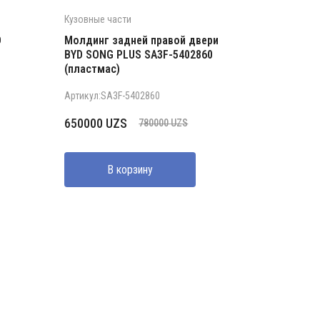
Кузовные части
D
Молдинг задней правой двери
BYD SONG PLUS SA3F-5402860
(пластмас)
Артикул:SA3F-5402860
Первоначальная
Текущая
650000
UZS
780000
UZS
цена
цена:
составляла
650000 UZS.
В корзину
780000 UZS.