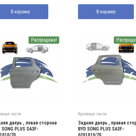
ставляла
0000 UZS.
составляла
2180000 UZS.
В корзину
В корзину
0000 UZS.
3100000 UZS.
Распродажа!
Распрода
овные части
Кузовные части
няя дверь , левая сторона
Задняя дверь , правая сто
 SONG PLUS SA3F-
BYD SONG PLUS SA3F-
1010/70
6201019/70