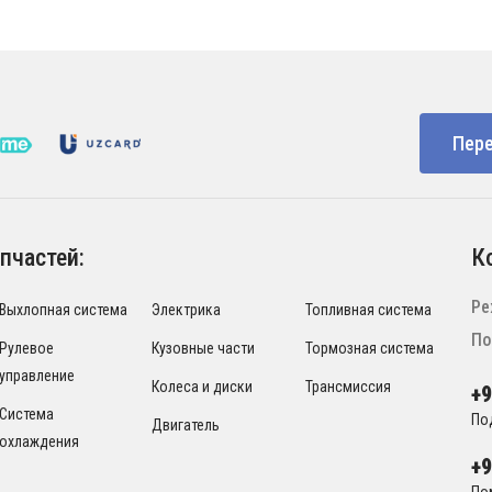
Пере
пчастей:
К
Ре
Выхлопная система
Электрика
Топливная система
По
Рулевое
Кузовные части
Тормозная система
управление
Колеса и диски
Трансмиссия
+
Система
По
Двигатель
охлаждения
+
По