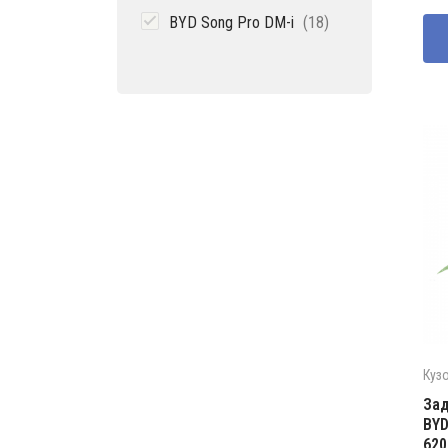
товаров
со
218
18
BYD Song Pro DM-i
18
310
товаров
Куз
Зад
BYD
620