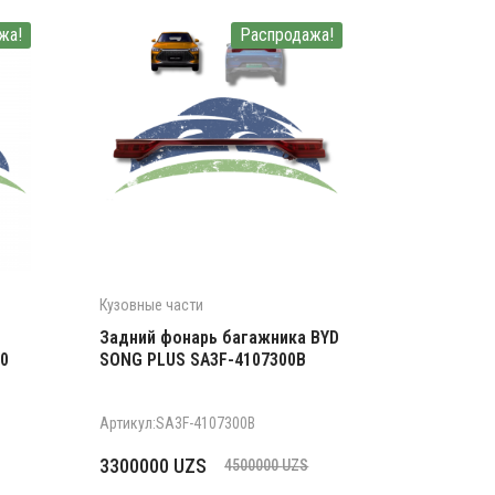
жа!
Распродажа!
Кузовные части
Задний фонарь багажника BYD
0
SONG PLUS SA3F-4107300B
Артикул:SA3F-4107300B
Первоначальная
Текущая
3300000
UZS
4500000
UZS
цена
цена: