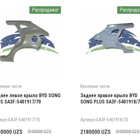
Распродажа!
Распрода
овные части
Кузовные части
нее левое крыло BYD SONG
Заднее правое крыло BYD
S SA3F-5401917/70
SONG PLUS SA3F-5401918/7
икул:SA3F-5401917/70
Артикул:SA3F-5401918/70
рвоначальная
кущая
Первоначальная
Текущая
80000
UZS
2180000
UZS
3100000
UZS
3100000
UZS
на
а:
цена
цена: