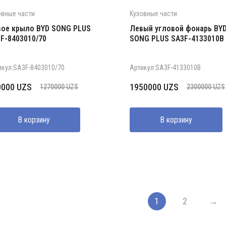
овные части
Кузовные части
ое крыло BYD SONG PLUS
Левый угловой фонарь BY
F-8403010/70
SONG PLUS SA3F-4133010B
икул:SA3F-8403010/70
Артикул:SA3F-4133010B
рвоначальная
кущая
Первоначальная
Текущая
0000
UZS
1950000
UZS
1270000
UZS
2300000
UZS
на
а:
цена
цена:
ставляла
000 UZS.
составляла
1950000 UZS.
В корзину
В корзину
0000 UZS.
2300000 UZS.
1
2
→