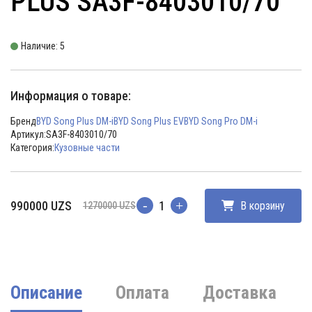
PLUS SA3F-8403010/70
Наличие: 5
Информация о товаре:
Бренд
BYD Song Plus DM-i
BYD Song Plus EV
BYD Song Pro DM-i
Артикул:
SA3F-8403010/70
Категория:
Кузовные части
Первоначальная
Текущая
990000
UZS
В корзину
1270000
UZS
Количество
цена
цена:
составляла
990000 UZS.
1270000 UZS.
Описание
Оплата
Доставка