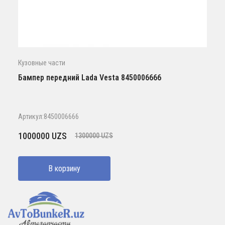
Кузовные части
Бампер передний Lada Vesta 8450006666
Артикул:8450006666
Первоначальная
Текущая
1000000
UZS
1300000
UZS
цена
цена:
составляла
1000000 UZS.
В корзину
1300000 UZS.