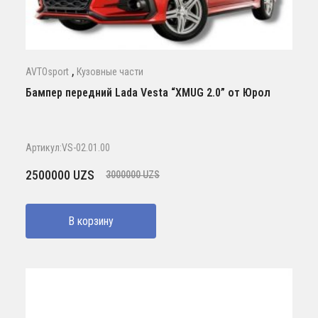
,
AVTOsport
Кузовные части
Бампер передний Lada Vesta “XMUG 2.0” от Юрол
Артикул:VS-02.01.00
Первоначальная
Текущая
2500000
UZS
3000000
UZS
цена
цена:
составляла
2500000 UZS.
В корзину
3000000 UZS.