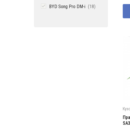
товаров
со
123
18
BYD Song Pro DM-i
18
185
товаров
Куз
Пра
SA3