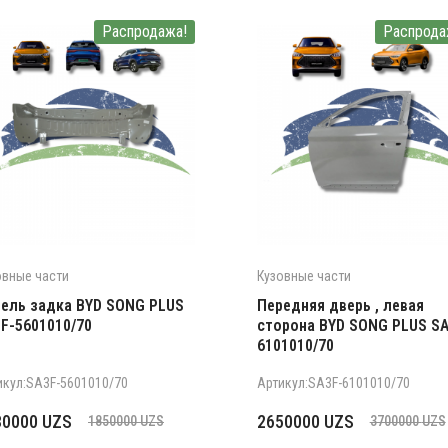
Распродажа!
Распрода
овные части
Кузовные части
ель задка BYD SONG PLUS
Передняя дверь , левая
F-5601010/70
сторона BYD SONG PLUS SA
6101010/70
икул:SA3F-5601010/70
Артикул:SA3F-6101010/70
рвоначальная
кущая
Первоначальная
Текущая
30000
UZS
2650000
UZS
1850000
UZS
3700000
UZS
на
а:
цена
цена: