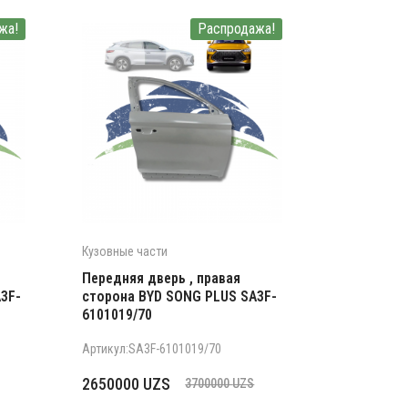
жа!
Распродажа!
Кузовные части
Передняя дверь , правая
3F-
сторона BYD SONG PLUS SA3F-
6101019/70
Артикул:SA3F-6101019/70
Первоначальная
Текущая
2650000
UZS
3700000
UZS
цена
цена: