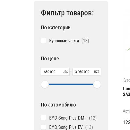
Фильтр товаров:
По категории
18
Кузовные части
18
товаров
По цене
–
UZS
UZS
Куз
Пан
SA3
По автомобилю
Арт
12
BYD Song Plus DM-i
12
Пе
Те
12
товаров
13
BYD Song Plus EV
13
це
цен