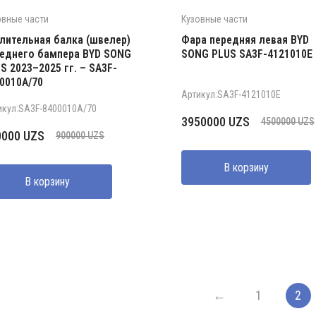
овные части
Кузовные части
лительная балка (швелер)
Фара передняя левая BYD
еднего бампера BYD SONG
SONG PLUS SA3F-4121010E
S 2023–2025 гг. – SA3F-
0010A/70
Артикул:SA3F-4121010E
икул:SA3F-8400010A/70
Первоначальная
Текущая
3950000
UZS
4500000
UZS
рвоначальная
кущая
0000
UZS
900000
UZS
цена
цена:
на
а:
составляла
3950000 UZS.
ставляла
000 UZS.
В корзину
4500000 UZS.
В корзину
000 UZS.
←
1
2