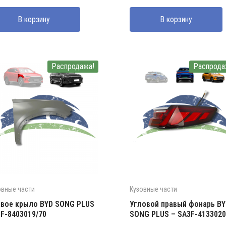
ставляла
0000 UZS.
составляла
2650000 UZS.
В корзину
В корзину
0000 UZS.
3700000 UZS.
Распродажа!
Распрода
овные части
Кузовные части
вое крыло BYD SONG PLUS
Угловой правый фонарь BY
F-8403019/70
SONG PLUS – SA3F-413302