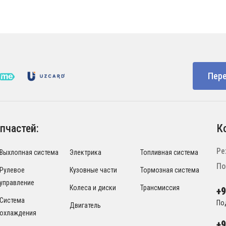
Пере
пчастей:
К
Ре
Выхлопная система
Электрика
Топливная система
По
Рулевое
Кузовные части
Тормозная система
управление
Колеса и диски
Трансмиссия
+
Система
По
Двигатель
охлаждения
+