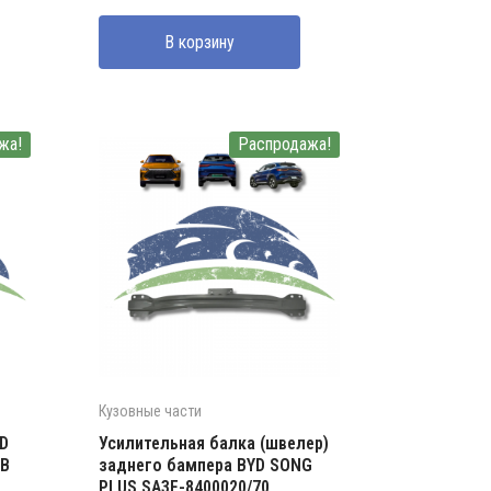
составляла
2650000 UZS.
В корзину
3700000 UZS.
жа!
Распродажа!
Кузовные части
D
Усилительная балка (швелер)
0B
заднего бампера BYD SONG
PLUS SA3F-8400020/70