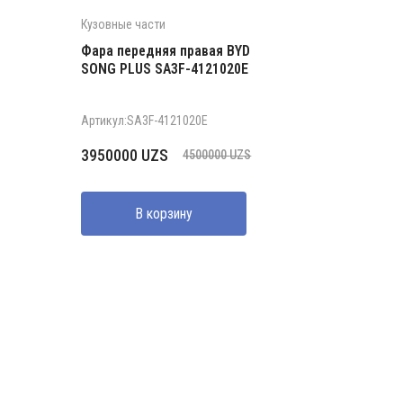
Кузовные части
Фара передняя правая BYD
SONG PLUS SA3F-4121020E
Артикул:SA3F-4121020E
Первоначальная
Текущая
3950000
UZS
4500000
UZS
цена
цена:
составляла
3950000 UZS.
В корзину
4500000 UZS.