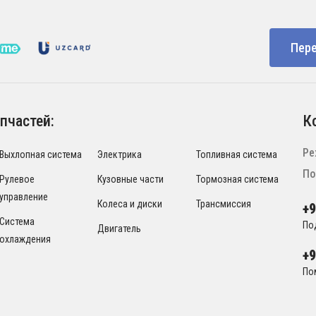
Пере
пчастей:
К
Ре
Выхлопная система
Электрика
Топливная система
По
Рулевое
Кузовные части
Тормозная система
управление
Колеса и диски
Трансмиссия
+
Система
По
Двигатель
охлаждения
+
По