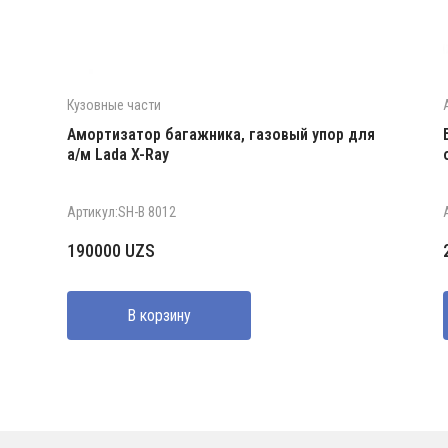
Кузовные части
Амортизатор багажника, газовый упор для
а/м Lada X-Ray
Артикул:SH-B 8012
190000
UZS
В корзину