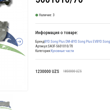
Наличие: 3
Информация о товаре:
Бренд
BYD Song Plus DM-i
BYD Song Plus EV
BYD Song
Артикул:
SA3F-5601010/70
Категория:
Кузовные части
Первоначальная
Текущая
1230000
UZS
1850000
UZS
цена
цена:
составляла
1230000 UZS.
1850000 UZS.