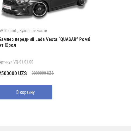
,
AVTOsport
Кузовные части
Бампер передний Lada Vesta “QUASAR” Ромб
от Юрол
Артикул:VQ-01.01.00
Первоначальная
Текущая
2500000
UZS
3000000
UZS
цена
цена:
составляла
2500000 UZS.
В корзину
3000000 UZS.