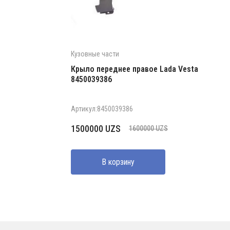
Кузовные части
Крыло переднее правое Lada Vesta
8450039386
Артикул:8450039386
Первоначальная
Текущая
1500000
UZS
1600000
UZS
цена
цена:
составляла
1500000 UZS.
В корзину
1600000 UZS.