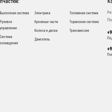
пчастей:
К
Ре
Выхлопная система
Электрика
Топливная система
По
Рулевое
Кузовные части
Тормозная система
управление
Колеса и диски
Трансмиссия
+
Система
По
Двигатель
охлаждения
+
По