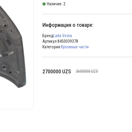
Наличие: 2
Информация о товаре:
Бренд
Lada Vesta
Артикул:
8450039378
Категория:
Кузовные части
Первоначальная
Текущая
2700000
UZS
3600000
UZS
цена
цена:
составляла
2700000 UZS.
3600000 UZS.