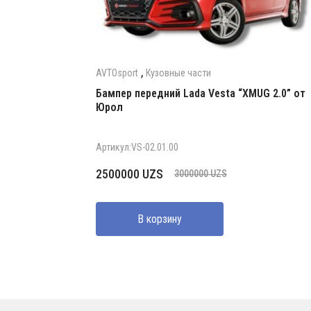
,
AVTOsport
Кузовные части
Бампер передний Lada Vesta “XMUG 2.0” от
Юрол
Артикул:VS-02.01.00
Первоначальная
Текущая
2500000
UZS
3000000
UZS
цена
цена:
составляла
2500000 UZS.
В корзину
3000000 UZS.