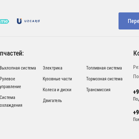
Пере
пчастей:
К
Ре
Выхлопная система
Электрика
Топливная система
По
Рулевое
Кузовные части
Тормозная система
управление
Колеса и диски
Трансмиссия
+
Система
По
Двигатель
охлаждения
+
По