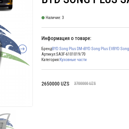
Наличие: 3
Информация о товаре:
Бренд
BYD Song Plus DM-i
BYD Song Plus EV
BYD Song
Артикул:
SA3F-6101019/70
Категория:
Кузовные части
Первоначальная
Текущая
2650000
UZS
3700000
UZS
цена
цена:
составляла
2650000 UZS.
3700000 UZS.