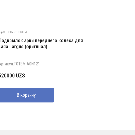
Кузовные части
Подкрылок арки переднего колеса для
Lada Largus (оригинал)
Артикул:TOTEM.A0N121
520000
UZS
В корзину