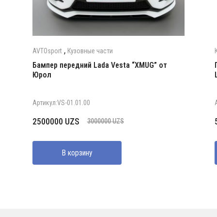
,
AVTOsport
Кузовные части
Бампер передний Lada Vesta “XMUG” от
Юрол
Артикул:VS-01.01.00
Первоначальная
Текущая
2500000
UZS
3000000
UZS
цена
цена:
составляла
2500000 UZS.
В корзину
3000000 UZS.