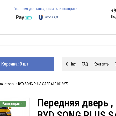
Условия доставки, оплаты и возврата
+
По
Корзина:
0 шт.
О Нас
FAQ
Контакты
вая сторона BYD SONG PLUS SA3F-6101019/70
Передняя дверь ,
Распродажа!
BYD SONG PLUS S