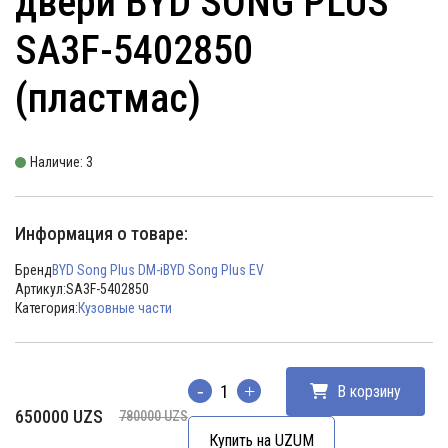
двери BYD SONG PLUS
SA3F-5402850
(пластмас)
Наличие: 3
Информация о товаре:
Бренд
BYD Song Plus DM-i
BYD Song Plus EV
Артикул:
SA3F-5402850
Категория:
Кузовные части
В корзину
Количество
Первоначальная
Текущая
650000
UZS
780000
UZS
цена
цена:
Купить на UZUM