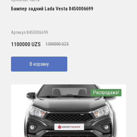
Бампер задний Lada Vesta 8450006699
Артикул:8450006699
Первоначальная
Текущая
1100000
UZS
1300000
UZS
цена
цена:
составляла
1100000 UZS.
В корзину
1300000 UZS.
Распродажа!