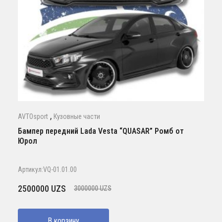
,
AVTOsport
Кузовные части
Бампер передний Lada Vesta “QUASAR” Ромб от
Юрол
Артикул:VQ-01.01.00
Первоначальная
Текущая
2500000
UZS
3000000
UZS
цена
цена:
составляла
2500000 UZS.
В корзину