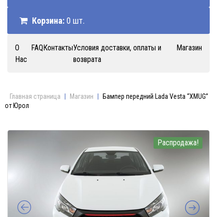
Корзина:
0 шт.
О
FAQ
Контакты
Условия доставки, оплаты и
Магазин
Нас
возврата
Главная страница
|
Магазин
|
Бампер передний Lada Vesta “XMUG”
от Юрол
Распродажа!