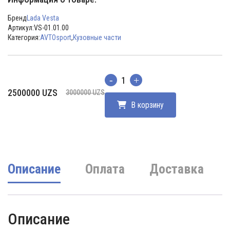
Бренд
Lada Vesta
Артикул:
VS-01.01.00
Категория:
AVTOsport
,
Кузовные части
Количество
Первоначальная
Текущая
2500000
UZS
3000000
UZS
цена
цена:
В корзину
составляла
2500000 UZS.
3000000 UZS.
Описание
Оплата
Доставка
Описание