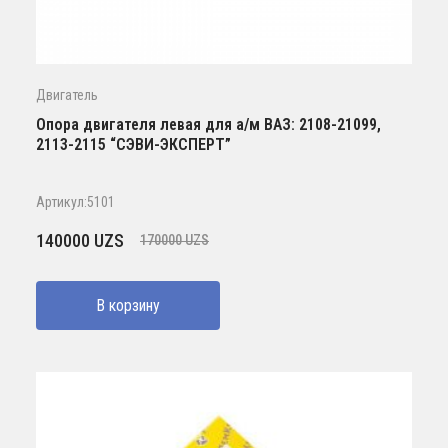
Двигатель
Опора двигателя левая для а/м ВАЗ: 2108-21099,
2113-2115 “СЭВИ-ЭКСПЕРТ”
Артикул:5101
Первоначальная
Текущая
140000
UZS
170000
UZS
цена
цена:
составляла
140000 UZS.
В корзину
170000 UZS.