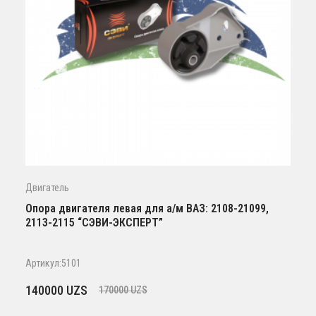
Двигатель
Опора двигателя левая для а/м ВАЗ: 2108-21099,
2113-2115 “СЭВИ-ЭКСПЕРТ”
Артикул:5101
Первоначальная
Текущая
140000
UZS
170000
UZS
цена
цена: