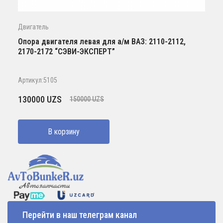
Двигатель
Опора двигателя левая для а/м ВАЗ: 2110-2112,
2170-2172 “СЭВИ-ЭКСПЕРТ”
Артикул:5105
Первоначальная
Текущая
130000
UZS
150000
UZS
цена
цена:
составляла
130000 UZS.
В корзину
150000 UZS.
Перейти в наш телеграм канал