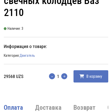
свечных колодцев Ваз
2110
Наличие: 3
Информация о товаре:
Категория:
Двигатель
29568
UZS
В корзину
Количество
Оплата
Доставка
Возврат
О