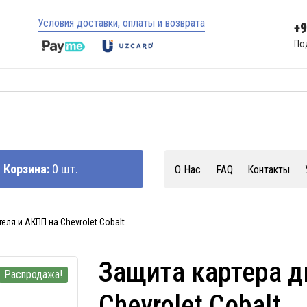
Условия доставки, оплаты и возврата
+
По
Корзина:
0 шт.
О Нас
FAQ
Контакты
еля и АКПП на Сhevrolet Cobalt
Защита картера д
Распродажа!
Сhevrolet Cobalt