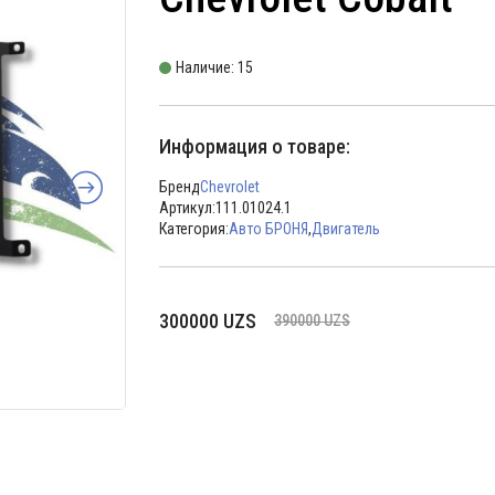
Наличие: 15
Информация о товаре:
Бренд
Chevrolet
Артикул:
111.01024.1
Категория:
Авто БРОНЯ
,
Двигатель
Первоначальная
Текущая
300000
UZS
390000
UZS
цена
цена:
составляла
300000 UZS.
390000 UZS.