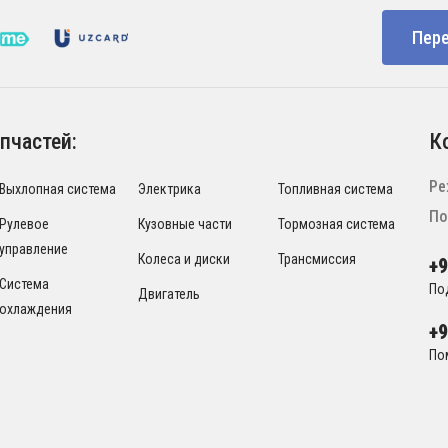
Пере
пчастей:
К
Ре
Выхлопная система
Электрика
Топливная система
По
Рулевое
Кузовные части
Тормозная система
управление
Колеса и диски
Трансмиссия
+
Система
По
Двигатель
охлаждения
+
По