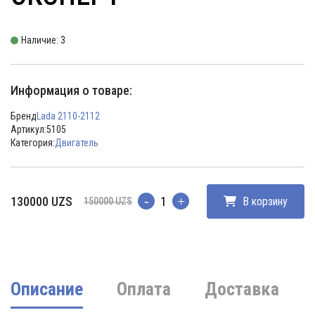
Наличие: 3
Информация о товаре:
Бренд
Lada 2110-2112
Артикул:
5105
Категория:
Двигатель
Первоначальная
Текущая
130000
UZS
В корзину
150000
UZS
Количество
цена
цена:
составляла
130000 UZS.
150000 UZS.
Описание
Оплата
Доставка