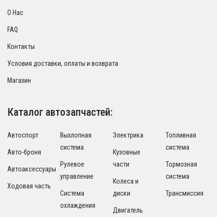
О Нас
FAQ
Контакты
Условия доставки, оплаты и возврата
Магазин
Каталог автозапчастей:
Автоспорт
Выхлопная
Электрика
Топливная
система
система
Авто-броня
Кузовные
Рулевое
части
Тормозная
Автоаксессуары
управление
система
Колеса и
Ходовая часть
Система
диски
Трансмиссия
охлаждения
Двигатель