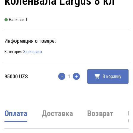
коленвала Largus 8 кл
Наличие: 1
Информация о товаре:
Категория:
Электрика
95000
UZS
В корзину
Количество
Оплата
Доставка
Возврат
О
(