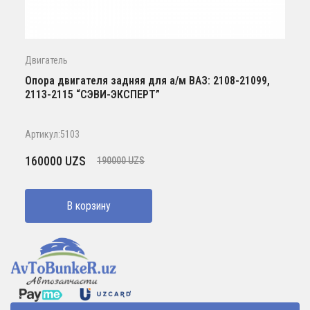
Двигатель
Опора двигателя задняя для а/м ВАЗ: 2108-21099,
2113-2115 “СЭВИ-ЭКСПЕРТ”
Артикул:5103
Первоначальная
Текущая
160000
UZS
190000
UZS
цена
цена:
составляла
160000 UZS.
В корзину
190000 UZS.