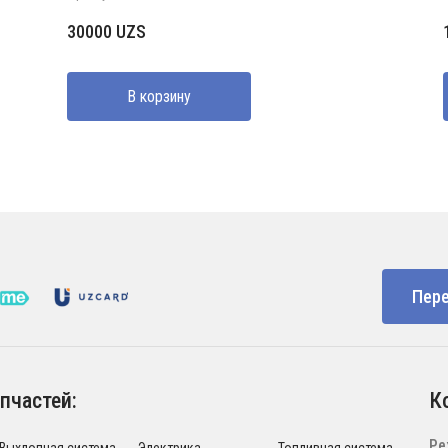
30000
UZS
В корзину
Пере
пчастей:
К
Ре
Выхлопная система
Электрика
Топливная система