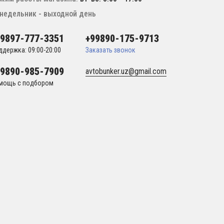
недельник - выходной день
99897-777-3351
+99890-175-9713
ддержка: 09:00-20:00
Заказать звонок
99890-985-7909
avtobunker.uz@gmail.com
мощь с подбором