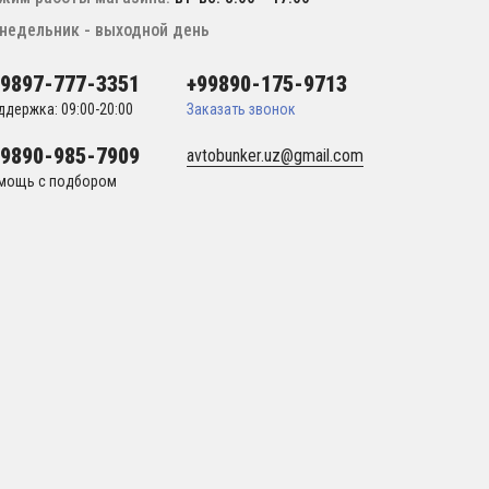
недельник - выходной день
99897-777-3351
+99890-175-9713
ддержка: 09:00-20:00
Заказать звонок
99890-985-7909
avtobunker.uz@gmail.com
мощь с подбором