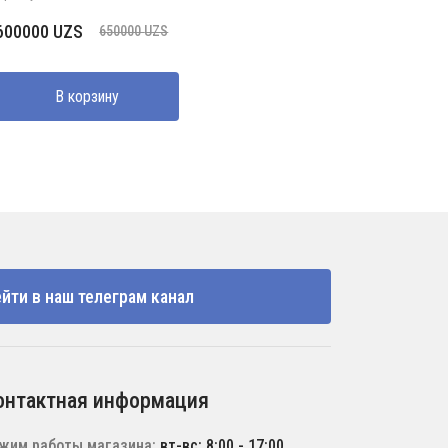
Первоначальная
Текущая
600000
UZS
650000
UZS
цена
цена:
составляла
600000 UZS.
В корзину
650000 UZS.
йти в наш телеграм канал
онтактная информация
жим работы магазина:
вт-вс: 8:00 - 17:00