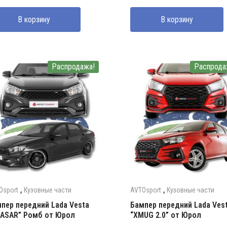
ставляла
0000 UZS.
составляла
2500000 UZS.
В корзину
В корзину
0000 UZS.
3000000 UZS.
Распродажа!
Распрода
,
,
Osport
Кузовные части
AVTOsport
Кузовные части
пер передний Lada Vesta
Бампер передний Lada Ves
ASAR” Ромб от Юрол
“XMUG 2.0” от Юрол