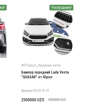
жа!
Распродажа!
,
AVTOsport
Кузовные части
Бампер передний Lada Vesta
a
“QUASAR” от Юрол
Артикул:VQ-01.01.01
Первоначальная
Текущая
2500000
UZS
3000000
UZS
цена
цена: