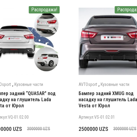
Распродажа!
Распрода
,
,
Osport
Кузовные части
AVTOsport
Кузовные части
пер задний “QUASAR” под
Бампер задний XMUG под
адку на глушитель Lada
насадку на глушитель Lad
ta от Юрол
Vesta от Юрол
икул:VQ-01.02.00
Артикул:VS-01.02.01
рвоначальная
кущая
Первоначальная
Текущая
00000
UZS
2500000
UZS
3000000
UZS
3000000
UZS
на
а:
цена
цена: