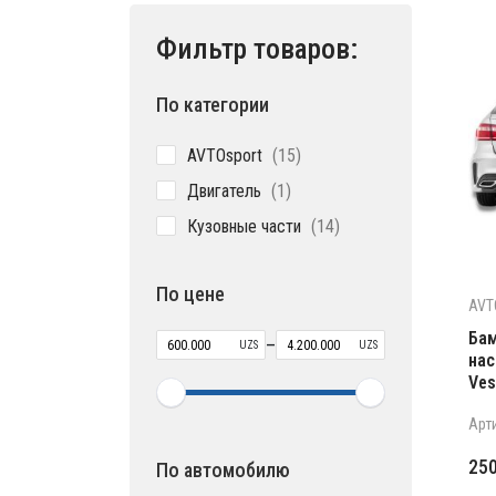
Фильтр товаров:
По категории
15
AVTOsport
15
товаров
1
Двигатель
1
товар
14
Кузовные части
14
товаров
По цене
AVT
Бам
–
UZS
UZS
нас
Ves
Арт
Пе
Те
25
По автомобилю
це
цен