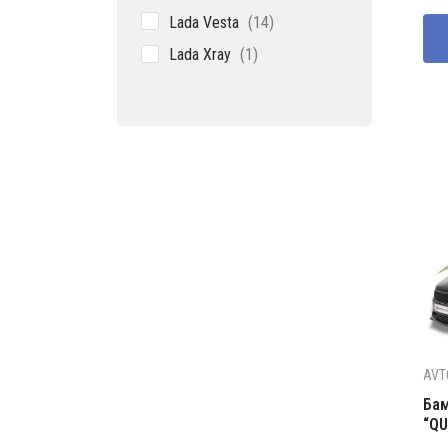
со
250
14
Lada Vesta
14
300
товаров
1
Lada Xray
1
товар
AVT
Бам
“QU