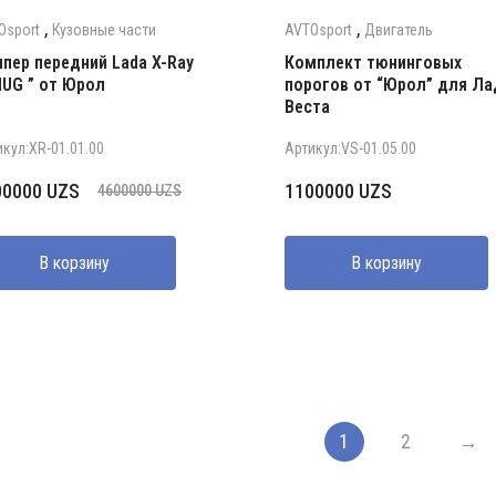
,
,
Osport
Кузовные части
AVTOsport
Двигатель
пер передний Lada X-Ray
Комплект тюнинговых
UG ” от Юрол
порогов от “Юрол” для Ла
Веста
икул:XR-01.01.00
Артикул:VS-01.05.00
рвоначальная
кущая
00000
UZS
1100000
UZS
4600000
UZS
на
а:
ставляла
0000 UZS.
В корзину
В корзину
0000 UZS.
1
2
→