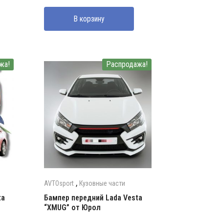
составляла
2500000 UZS.
В корзину
3000000 UZS.
жа!
Распродажа!
,
AVTOsport
Кузовные части
ta
Бампер передний Lada Vesta
“XMUG” от Юрол