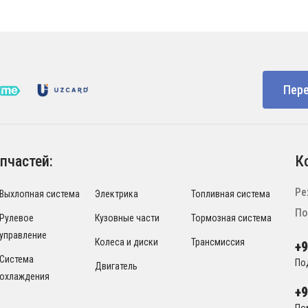
Пере
пчастей:
К
Ре
Выхлопная система
Электрика
Топливная система
По
Рулевое
Кузовные части
Тормозная система
управление
Колеса и диски
Трансмиссия
+
Система
По
Двигатель
охлаждения
+
По