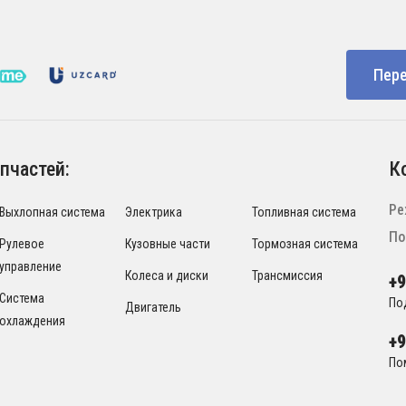
Пере
пчастей:
К
Ре
Выхлопная система
Электрика
Топливная система
По
Рулевое
Кузовные части
Тормозная система
управление
Колеса и диски
Трансмиссия
+
Система
По
Двигатель
охлаждения
+
По