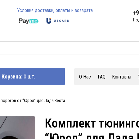
Условия доставки, оплаты и возврата
+
По
Корзина:
0 шт.
О Нас
FAQ
Контакты
порогов от “Юрол” для Лада Веста
Комплект тюнинго
“Юрол” для Лада 