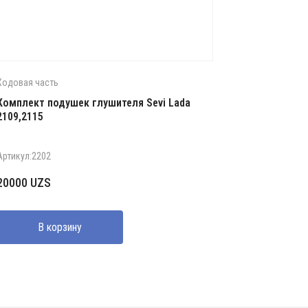
Ходовая часть
Комплект подушек глушителя Sevi Lada
2109,2115
Артикул:2202
20000
UZS
В корзину