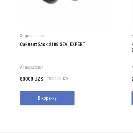
Ходовая часть
Сайлентблок 2108 SEVI EXPERT
Артикул:2304
Первоначальная
Текущая
80000
UZS
100000
UZS
цена
цена:
составляла
80000 UZS.
В корзину
100000 UZS.