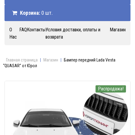
Корзина:
0 шт.
О
FAQ
Контакты
Условия доставки, оплаты и
Магазин
Нас
возврата
Главная страница
|
Магазин
|
Бампер передний Lada Vesta
“QUASAR” от Юрол
Распродажа!