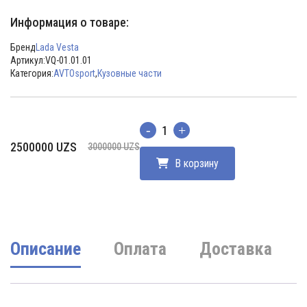
Информация о товаре:
Бренд
Lada Vesta
Артикул:
VQ-01.01.01
Категория:
AVTOsport
,
Кузовные части
Количество
Первоначальная
Текущая
2500000
UZS
3000000
UZS
цена
цена:
В корзину
составляла
2500000 UZS.
3000000 UZS.
Описание
Оплата
Доставка