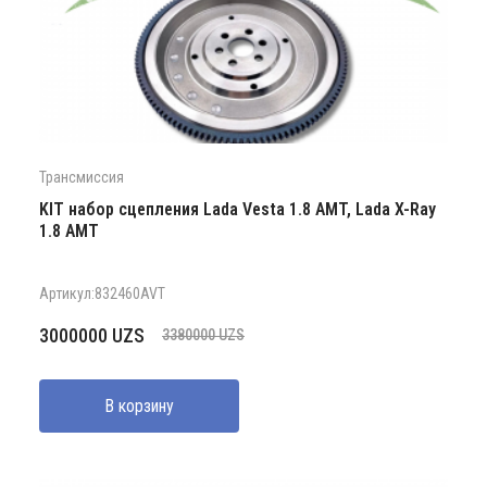
Трансмиссия
KIT набор сцепления Lada Vesta 1.8 AMT, Lada X-Ray
1.8 АМТ
Артикул:832460AVT
Первоначальная
Текущая
3000000
UZS
3380000
UZS
цена
цена:
составляла
3000000 UZS.
В корзину
3380000 UZS.