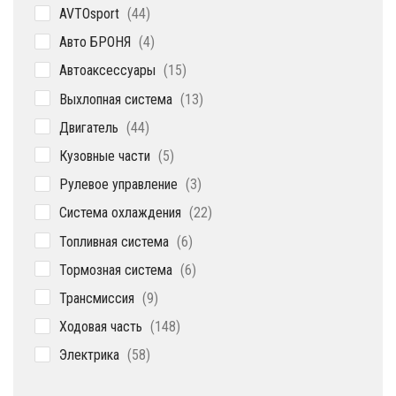
44
AVTOsport
44
товара
4
Авто БРОНЯ
4
товара
15
Автоаксессуары
15
товаров
13
Выхлопная система
13
товаров
44
Двигатель
44
товара
5
Кузовные части
5
товаров
3
Рулевое управление
3
товара
22
Система охлаждения
22
товара
6
Топливная система
6
товаров
6
Тормозная система
6
товаров
9
Трансмиссия
9
товаров
148
Ходовая часть
148
товаров
58
Электрика
58
товаров