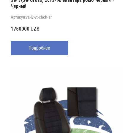
SW \ (SW Cross) 2015- Алькантара ромб Черный +
Черный
Артикул:va-lv-vt-chch-ar
1750000
UZS
Подробнее