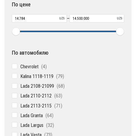
По цене
–
UZS
UZS
По автомобилю
4
Chevrolet
4
товара
79
Kalina 1118-1119
79
товаров
68
Lada 2108-21099
68
товаров
63
Lada 2110-2112
63
товара
71
Lada 2113-2115
71
товар
64
Lada Granta
64
товара
32
Lada Largus
32
товара
73
Lada Vesta
73