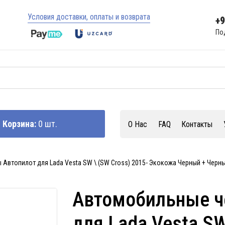
Условия доставки, оплаты и возврата
+
По
Корзина:
0 шт.
О Нас
FAQ
Контакты
Автопилот для Lada Vesta SW \ (SW Cross) 2015- Экокожа Черный + Черн
Автомобильные ч
для Lada Vesta SW