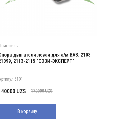
Двигатель
Опора двигателя левая для а/м ВАЗ: 2108-
21099, 2113-2115 “СЭВИ-ЭКСПЕРТ”
Артикул:5101
Первоначальная
Текущая
140000
UZS
170000
UZS
цена
цена:
составляла
140000 UZS.
В корзину
170000 UZS.