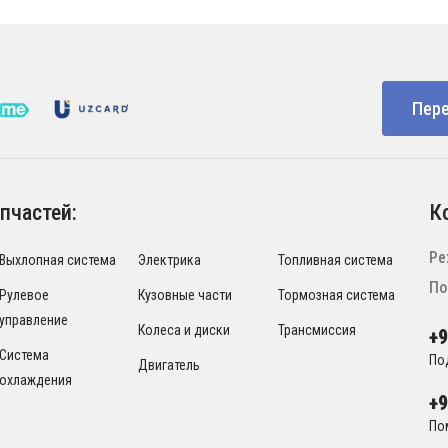
Пере
пчастей:
К
Ре
Выхлопная система
Электрика
Топливная система
По
Рулевое
Кузовные части
Тормозная система
управление
Колеса и диски
Трансмиссия
+
Система
По
Двигатель
охлаждения
+
По