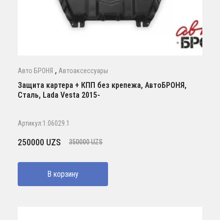
,
Авто БРОНЯ
Автоаксессуары
Защита картера + КПП без крепежа, АвтоБРОНЯ,
Сталь, Lada Vesta 2015-
Артикул:1.06029.1
Первоначальная
Текущая
250000
UZS
350000
UZS
цена
цена:
составляла
250000 UZS.
В корзину
350000 UZS.