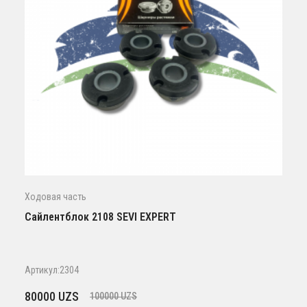
Ходовая часть
Сайлентблок 2108 SEVI EXPERT
Артикул:2304
Первоначальная
Текущая
80000
UZS
100000
UZS