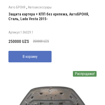
,
Авто БРОНЯ
Автоаксессуары
Защита картера + КПП без крепежа, АвтоБРОНЯ,
Сталь, Lada Vesta 2015-
Артикул:1.06029.1
Первоначальная
Текущая
250000
UZS
350000
UZS
цена
цена:
составляла
250000 UZS.
В корзину
350000 UZS.
Распродажа!