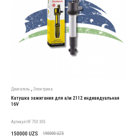
,
Двигатель
Электрика
Катушка зажигания для а/м 2112 индивидуальная
16V
Артикул:HF 750 305
Первоначальная
Текущая
150000
UZS
190000
UZS