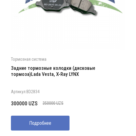
Тормозная система
Задние тормозные колодки (дисковые
тормоза)Lada Vesta, X-Ray LYNX
Артикул:BD2834
Первоначальная
Текущая
300000
UZS
350000
UZS
цена
цена:
составляла
300000 UZS.
Подробнее
350000 UZS.