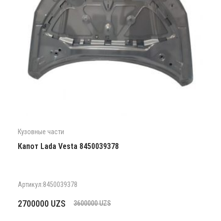
Кузовные части
Капот Lada Vesta 8450039378
Артикул:8450039378
Первоначальная
Текущая
2700000
UZS
3600000
UZS
цена
цена: