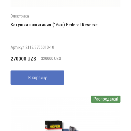
Электрика
Катушка зажигания (16кл) Federal Reserve
Артикул:2112.3705010-10
Первоначальная
Текущая
270000
UZS
320000
UZS
цена
цена:
составляла
270000 UZS.
В корзину
320000 UZS.
Распродажа!