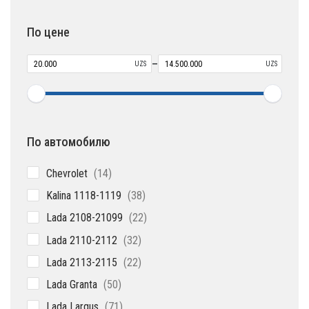
товаров
По цене
–
UZS
UZS
По автомобилю
14
Chevrolet
14
товаров
38
Kalina 1118-1119
38
товаров
22
Lada 2108-21099
22
товара
32
Lada 2110-2112
32
товара
22
Lada 2113-2115
22
товара
50
Lada Granta
50
товаров
71
Lada Largus
71