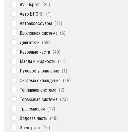
26
AVTOsport
26
товаров
1
Авто БРОНЯ
1
товар
19
Автоаксессуары
19
товаров
6
Выхлопная система
6
товаров
59
Двигатель
59
товаров
40
Кузовные части
40
товаров
11
Масла и жидкости
11
товаров
1
Рулевое управление
1
товар
18
Система охлаждения
18
товаров
7
Топливная система
7
товаров
23
Тормозная система
23
товара
17
Трансмиссия
17
товаров
48
Ходовая часть
48
товаров
10
Электрика
10