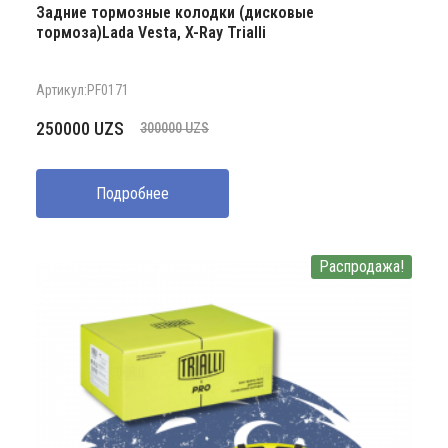
Задние тормозные колодки (дисковые
тормоза)Lada Vesta, X-Ray Trialli
Артикул:PF0171
Первоначальная
Текущая
250000
UZS
300000
UZS
цена
цена:
составляла
250000 UZS.
Подробнее
300000 UZS.
Распродажа!