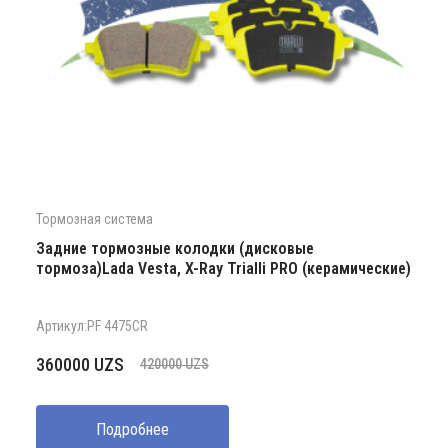
Тормозная система
Задние тормозные колодки (дисковые
тормоза)Lada Vesta, X-Ray Trialli PRO (керамические)
Артикул:PF 4475CR
Первоначальная
Текущая
360000
UZS
420000
UZS
цена
цена:
составляла
360000 UZS.
Подробнее
420000 UZS.