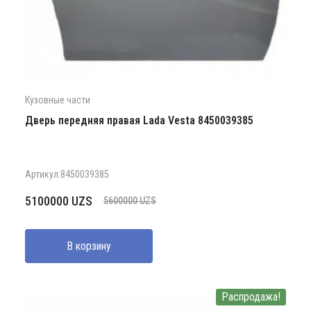
Кузовные части
Дверь передняя правая Lada Vesta 8450039385
Артикул:8450039385
Первоначальная
Текущая
5100000
UZS
5600000
UZS
цена
цена:
составляла
5100000 UZS.
В корзину
5600000 UZS.
Распродажа!