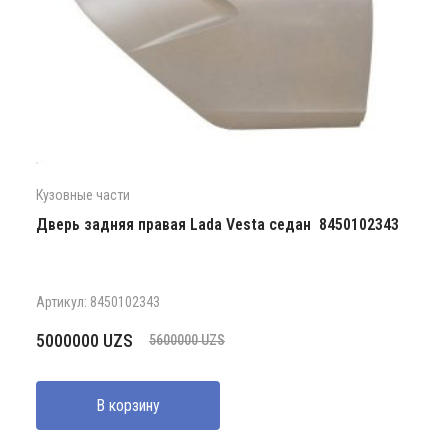
Кузовные части
Дверь задняя правая Lada Vesta седан 8450102343
Артикул: 8450102343
Первоначальная
Текущая
5000000
UZS
5600000
UZS
цена
цена:
составляла
5000000 UZS.
В корзину
5600000 UZS.