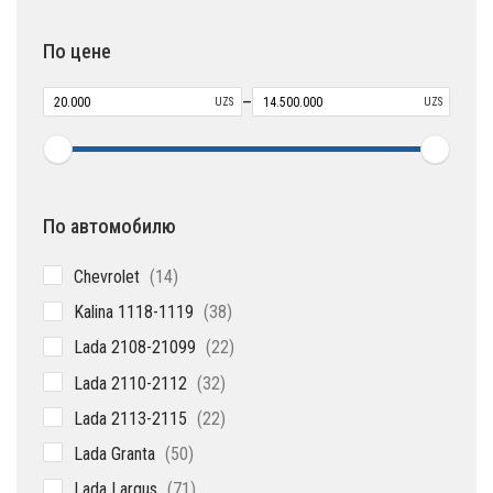
товаров
По цене
–
UZS
UZS
По автомобилю
14
Chevrolet
14
товаров
38
Kalina 1118-1119
38
товаров
22
Lada 2108-21099
22
товара
32
Lada 2110-2112
32
товара
22
Lada 2113-2115
22
товара
50
Lada Granta
50
товаров
71
Lada Largus
71