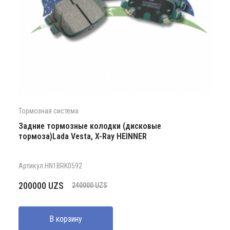
Тормозная система
Задние тормозные колодки (дисковые
тормоза)Lada Vesta, X-Ray HEINNER
Артикул:HN1BRK0592
Первоначальная
Текущая
200000
UZS
240000
UZS
цена
цена:
составляла
200000 UZS.
В корзину
240000 UZS.