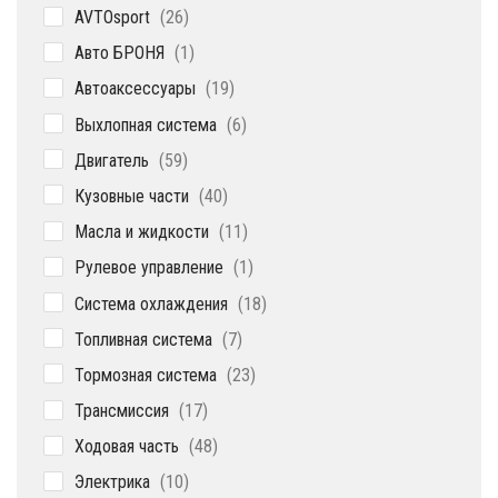
26
AVTOsport
26
товаров
1
Авто БРОНЯ
1
товар
19
Автоаксессуары
19
товаров
6
Выхлопная система
6
товаров
59
Двигатель
59
товаров
40
Кузовные части
40
товаров
11
Масла и жидкости
11
товаров
1
Рулевое управление
1
товар
18
Система охлаждения
18
товаров
7
Топливная система
7
товаров
23
Тормозная система
23
товара
17
Трансмиссия
17
товаров
48
Ходовая часть
48
товаров
10
Электрика
10