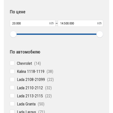
товаров
По цене
–
UZS
UZS
По автомобилю
14
Chevrolet
14
товаров
38
Kalina 1118-1119
38
товаров
22
Lada 2108-21099
22
товара
32
Lada 2110-2112
32
товара
22
Lada 2113-2115
22
товара
50
Lada Granta
50
товаров
71
Lada Largus
71