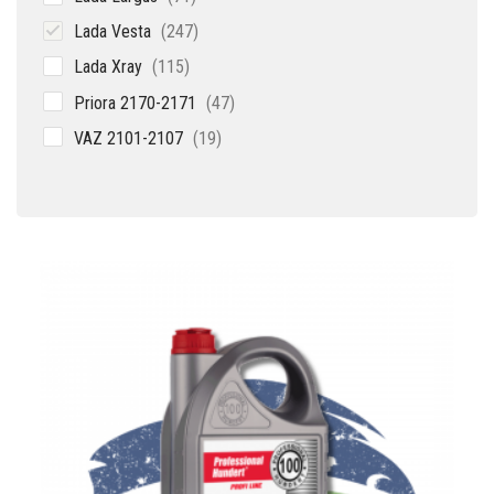
товар
247
Lada Vesta
247
товаров
115
Lada Xray
115
товаров
47
Priora 2170-2171
47
товаров
19
VAZ 2101-2107
19
товаров