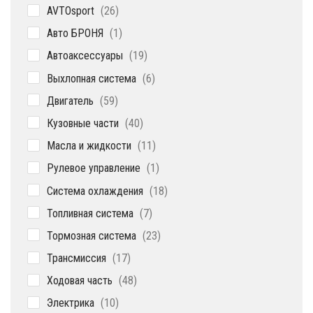
26
AVTOsport
26
товаров
1
Авто БРОНЯ
1
товар
19
Автоаксессуары
19
товаров
6
Выхлопная система
6
товаров
59
Двигатель
59
товаров
40
Кузовные части
40
товаров
11
Масла и жидкости
11
товаров
1
Рулевое управление
1
товар
18
Система охлаждения
18
товаров
7
Топливная система
7
товаров
23
Тормозная система
23
товара
17
Трансмиссия
17
товаров
48
Ходовая часть
48
товаров
10
Электрика
10