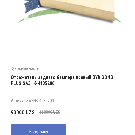
Кузовные части
Отражатель заднего бампера правый BYD SONG
PLUS SA3HK-4135200
Артикул:SA3HK-4135200
Первоначальная
Текущая
90000
UZS
110000
UZS
цена
цена:
составляла
90000 UZS.
В корзину
110000 UZS.