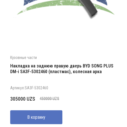
Кузовные части
Накладка на заднюю правую дверь BYD SONG PLUS
DM-i SA3F-5302460 (пластмас), колесная арка
Артикул:SA3F-5302460
Первоначальная
Текущая
305000
UZS
450000
UZS
цена
цена:
составляла
305000 UZS.
В корзину
450000 UZS.