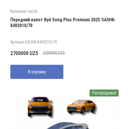
Кузовные части
Передний капот Byd Song Plus Premium 2025 SA3HK-
8402010/70
Артикул:SA3HK-8402010/70
Первоначальная
Текущая
2700000
UZS
3200000
UZS
цена
цена:
составляла
2700000 UZS.
В корзину
3200000 UZS.
Распродажа!