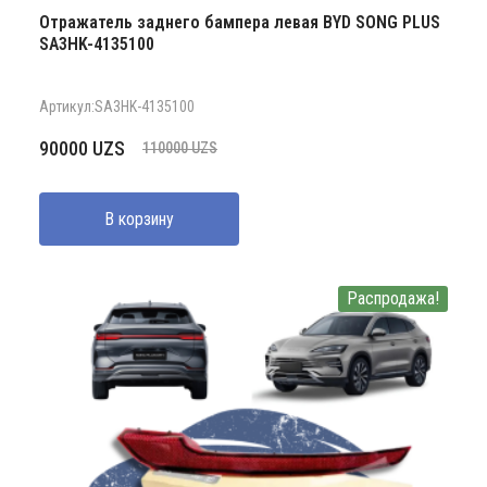
Отражатель заднего бампера левая BYD SONG PLUS
SA3HK-4135100
Артикул:SA3HK-4135100
Первоначальная
Текущая
90000
UZS
110000
UZS
цена
цена:
составляла
90000 UZS.
В корзину
110000 UZS.
Распродажа!