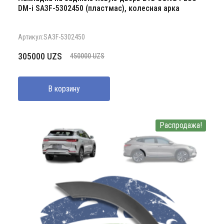
DM-i SA3F-5302450 (пластмас), колесная арка
Артикул:SA3F-5302450
Первоначальная
Текущая
305000
UZS
450000
UZS
цена
цена:
составляла
305000 UZS.
В корзину
450000 UZS.
Распродажа!