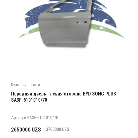
Кузовные части
Передняя дверь , левая сторона BYD SONG PLUS
SA3F-6101010/70
Артикул:SA3F-6101010/70
Первоначальная
Текущая
2650000
UZS
3700000
UZS
цена
цена: