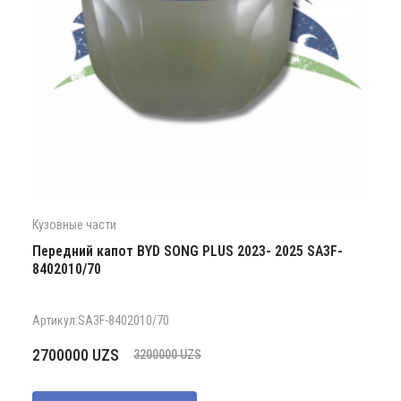
Кузовные части
Передний капот BYD SONG PLUS 2023- 2025 SA3F-
8402010/70
Артикул:SA3F-8402010/70
Первоначальная
Текущая
2700000
UZS
3200000
UZS
цена
цена:
составляла
2700000 UZS.