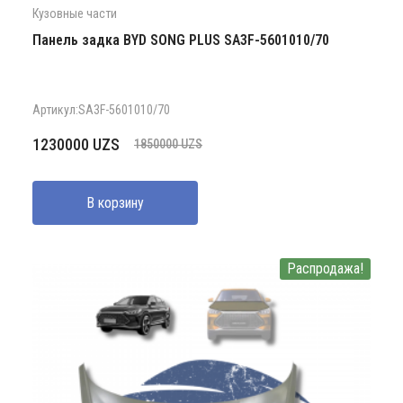
Кузовные части
Панель задка BYD SONG PLUS SA3F-5601010/70
Артикул:SA3F-5601010/70
Первоначальная
Текущая
1230000
UZS
1850000
UZS
цена
цена:
составляла
1230000 UZS.
В корзину
1850000 UZS.
Распродажа!