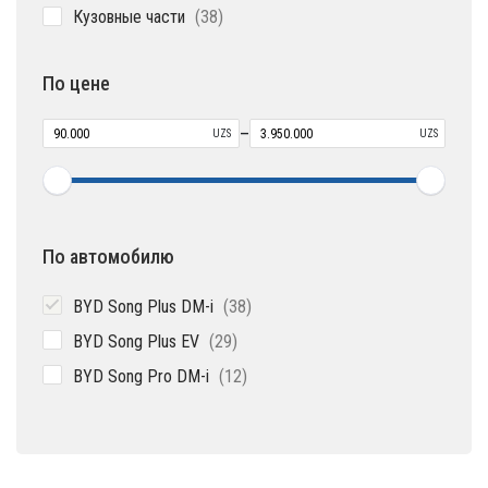
38
Кузовные части
38
товаров
По цене
–
UZS
UZS
По автомобилю
38
BYD Song Plus DM-i
38
товаров
29
BYD Song Plus EV
29
товаров
12
BYD Song Pro DM-i
12
товаров