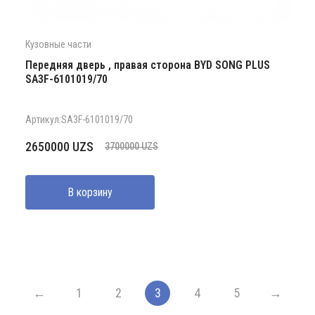
Кузовные части
Передняя дверь , правая сторона BYD SONG PLUS
SA3F-6101019/70
Артикул:SA3F-6101019/70
Первоначальная
Текущая
2650000
UZS
3700000
UZS
цена
цена:
составляла
2650000 UZS.
В корзину
3700000 UZS.
←
1
2
3
4
5
→