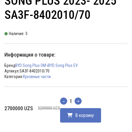
SONG PLUS 2023- 2025
SA3F-8402010/70
Наличие: 3
Информация о товаре:
Бренд
BYD Song Plus DM-i
BYD Song Plus EV
Артикул:
SA3F-8402010/70
Категория:
Кузовные части
Количество
Первоначальная
Текущая
2700000
UZS
3200000
UZS
цена
цена:
В корзину
составляла
2700000 UZS.
3200000 UZS.