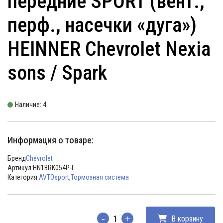
передние SPORT (вент.,
перф., насечки «дуга»)
HEINNER Chevrolet Nexia
sons / Spark
Наличие: 4
Информация о товаре:
Бренд
Chevrolet
Артикул:
HN1BRK054P-L
Категория:
AVTOsport
,
Тормозная система
В корзину