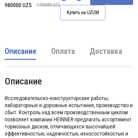
Количество
Первоначальная
Текущая
980000
UZS
1750000
UZS
цена
цена:
Купить на UZUM
составляла
980000 UZS.
1750000 UZS.
Описание
Оплата
Доставка
Описание
Исследовательско-конструкторские работы,
лабораторные и дорожные испытания, производство и
сбыт. Контроль над всем производственным циклом
позволяет компании HEINNER предлагать ассортимент
тормозных дисков, отличающихся высочайшей
эффективностью, надежностью, износостойкостью и